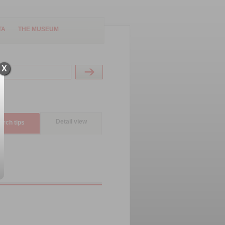
TA
THE MUSEUM
X
Detail view
arch tips