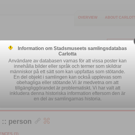
OVERVIEW
ABOUT CARLOT
Information om Stadsmuseets samlingsdatabas
Carlotta
Användare av databasen varnas för att vissa poster kan
innehålla bilder eller språk och termer som skildrar
människor på ett sätt som kan uppfattas som stötande.
Easy search
Advanced search
Se
En del objekt i samlingen kan också upplevas som
obehagliga eller stötande.Vi är medvetna om att
tillgängliggörandet är problematiskt. Vi har valt att
inkludera denna historiska information eftersom den är
en del av samlingarnas historia.
 :: person
NCES (1)