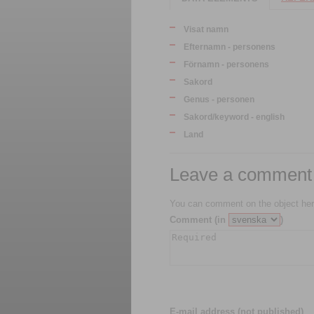
Visat namn
Efternamn - personens
Förnamn - personens
Sakord
Genus - personen
Sakord/keyword - english
Land
Leave a comment
You can comment on the object her
Comment (in
)
E-mail address (not published)