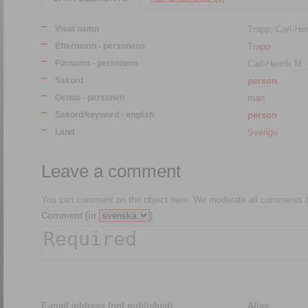
Visat namn
Trapp, Carl-He
Efternamn - personens
Trapp
Förnamn - personens
Carl-Henrik M.
Sakord
person
Genus - personen
man
Sakord/keyword - english
person
Land
Sverige
Leave a comment
You can comment on the object here. We moderate all comments be
Comment (in
)
E-mail address (not published)
Alias