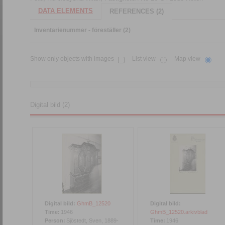
DATA ELEMENTS
REFERENCES (2)
Inventarienummer - föreställer (2)
Show only objects with images
List view
Map view
Digital bild (2)
Digital bild:
GhmB_12520
Digital bild:
Time:
1946
GhmB_12520.arkivblad
Person:
Sjöstedt, Sven, 1889-
Time:
1946