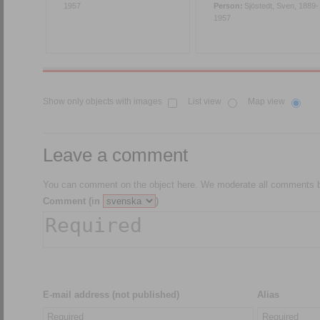
1957
Person:
Sjöstedt, Sven, 1889-
1957
Show only objects with images
List view
Map view
Leave a comment
You can comment on the object here. We moderate all comments be
Comment (in
)
E-mail address (not published)
Alias