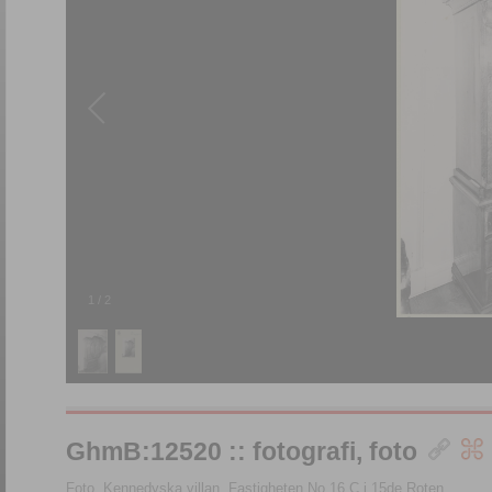
1
/
2
GhmB:12520 :: fotografi, foto
Foto, Kennedyska villan, Fastigheten No 16 C i 15de Roten