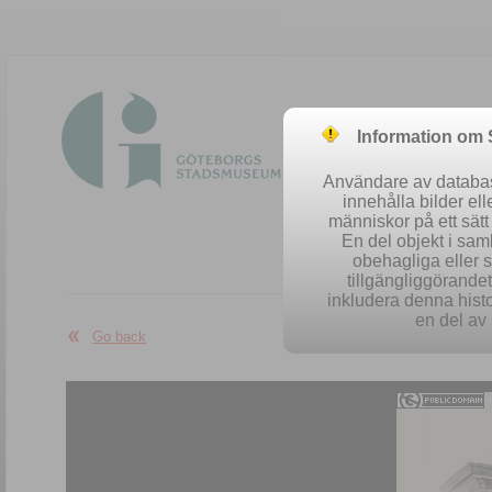
Information om
Användare av database
innehålla bilder el
människor på ett sät
En del objekt i sa
obehagliga eller 
Easy se
tillgängliggörandet 
inkludera denna histo
en del av 
Go back