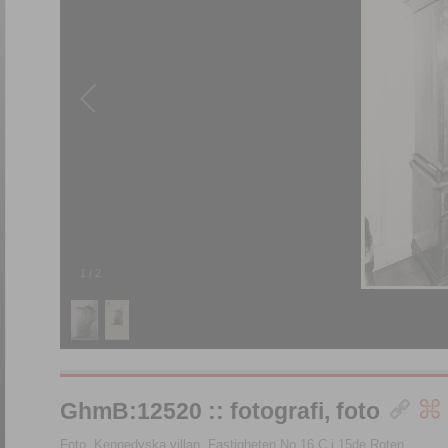
1
/
2
GhmB:12520 :: fotografi, foto
Foto, Kennedyska villan, Fastigheten No 16 C i 15de Roten