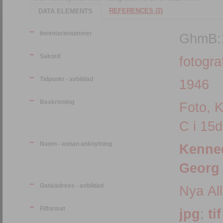
REFERENCES (2)
DATA ELEMENTS
Inventarienummer
GhmB:
Sakord
fotograf
Tidpunkt - avbildad
1946
Beskrivning
Foto, 
C i 15
Namn - annan anknytning
Kenned
Georg 
Gata/adress - avbildad
Nya Al
Filformat
jpg
;
tif