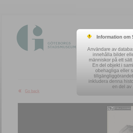
Information om
Användare av database
innehålla bilder el
människor på ett sät
En del objekt i sa
obehagliga eller 
Easy se
tillgängliggörandet 
inkludera denna histo
en del av 
Go back