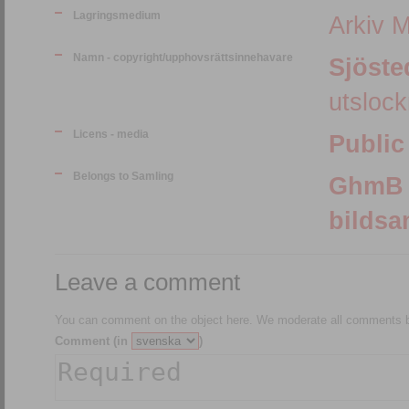
Lagringsmedium
Arkiv 
Namn - copyright/upphovsrättsinnehavare
Sjöste
utsloc
Licens - media
Public
Belongs to Samling
GhmB :: Göteborgs Historiska Museum
bildsa
Leave a comment
You can comment on the object here. We moderate all comments be
Comment (in
)