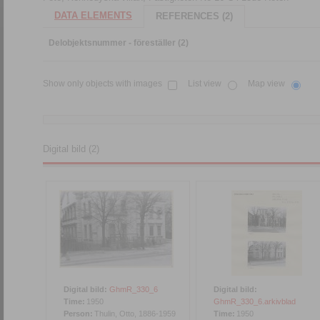
DATA ELEMENTS
REFERENCES (2)
Delobjektsnummer - föreställer (2)
Show only objects with images
List view
Map view
Digital bild (2)
Digital bild:
GhmR_330_6
Digital bild:
Time:
1950
GhmR_330_6.arkivblad
Person:
Thulin, Otto, 1886-1959
Time:
1950