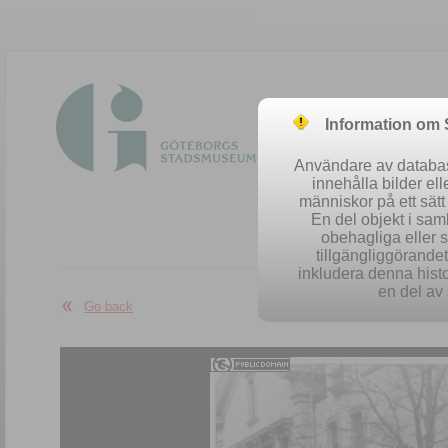
Information om
Användare av database
innehålla bilder el
människor på ett sät
En del objekt i sa
obehagliga eller 
Easy se
tillgängliggörandet 
inkludera denna histo
en del av 
Go back