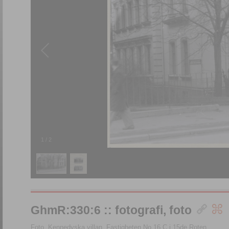
1
/
2
GhmR:330:6 :: fotografi, foto
Foto, Kennedyska villan, Fastigheten No 16 C i 15de Roten