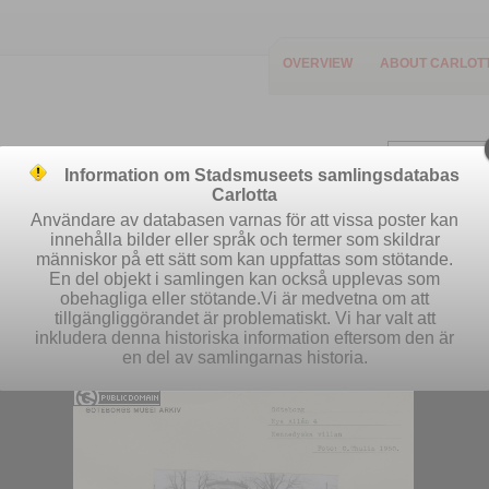
OVERVIEW
ABOUT CARLOT
Information om Stadsmuseets samlingsdatabas
Carlotta
Användare av databasen varnas för att vissa poster kan
innehålla bilder eller språk och termer som skildrar
människor på ett sätt som kan uppfattas som stötande.
Easy search
Advanced search
Se
En del objekt i samlingen kan också upplevas som
obehagliga eller stötande.Vi är medvetna om att
tillgängliggörandet är problematiskt. Vi har valt att
inkludera denna historiska information eftersom den är
en del av samlingarnas historia.