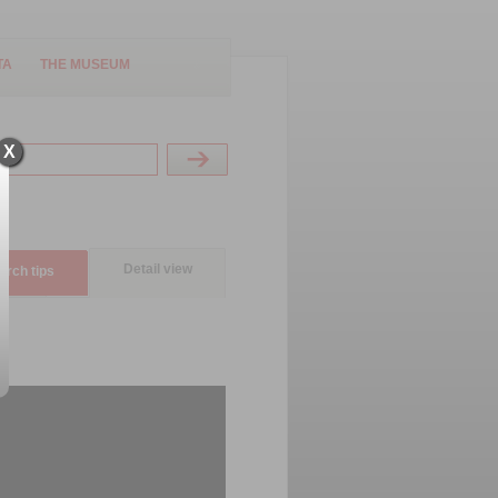
TA
THE MUSEUM
X
Detail view
arch tips