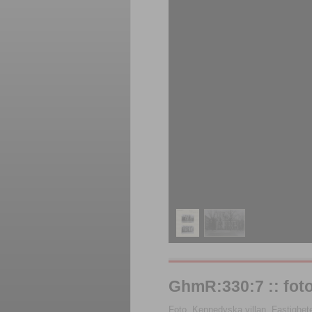
GhmR:330:7 :: foto
Foto, Kennedyska villan, Fastighet