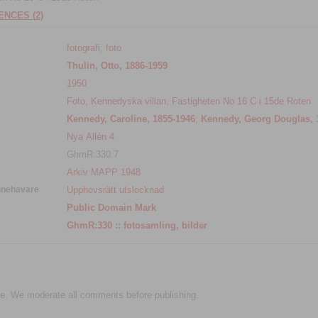
NCES (2)
fotografi
;
foto
Thulin, Otto, 1886-1959
1950
Foto, Kennedyska villan, Fastigheten No 16 C i 15de Roten
Kennedy, Caroline, 1855-1946
;
Kennedy, Georg Douglas, 
Nya Allén 4
GhmR:330:7
Arkiv MAPP 1948
nnehavare
Upphovsrätt utslocknad
Public Domain Mark
GhmR:330 :: fotosamling, bilder
e. We moderate all comments before publishing.