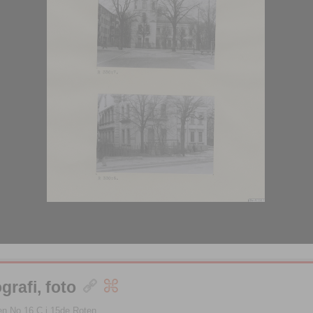
grafi, foto
en No 16 C i 15de Roten