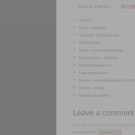
REFERE
DATA ELEMENTS
Sakord
Namn - fotograf
Tidpunkt - fotografering
Beskrivning
Namn - annan anknytning
Gata/adress - avbildad
Delobjektsnummer
Lagringsmedium
Namn - copyright/upphovsrättsi
Licens - media
Belongs to Objekt
Leave a comment
You can comment on the object her
Comment (in
)