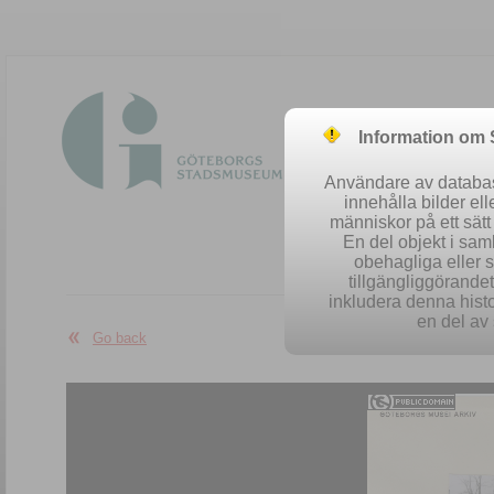
Information om
Användare av database
innehålla bilder el
människor på ett sät
En del objekt i sa
obehagliga eller 
Easy se
tillgängliggörandet 
inkludera denna histo
en del av 
Go back