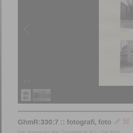
1
/
2
GhmR:330:7 :: fotografi, foto
Foto, Kennedyska villan, Fastigheten No 16 C i 15de Roten