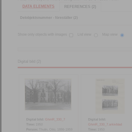
DATA ELEMENTS
REFERENCES (2)
Delobjektsnummer - föreställer (2)
Show only objects with images
List view
Map view
Digital bild (2)
Digital bild:
GhmR_330_7
Digital bild:
Time:
1950
GhmR_330_7.arkivblad
Person:
Thulin, Otto, 1886-1959
Time:
1950