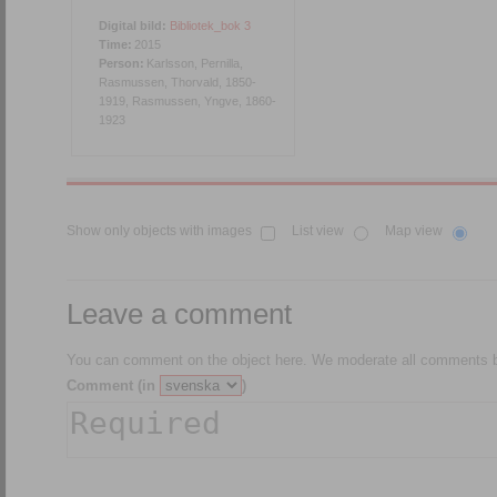
Digital bild:
Bibliotek_bok 3
Time:
2015
Person:
Karlsson, Pernilla,
Rasmussen, Thorvald, 1850-
1919, Rasmussen, Yngve, 1860-
1923
Show only objects with images
List view
Map view
Leave a comment
You can comment on the object here. We moderate all comments be
Comment (in
)