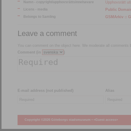
Namn - copyright/upphovsrättsinnehavare
Upphovsrätt ut
Licens - media
Public Domai
Belongs to Samling
GS
Leave a comment
You can comment on the object here. We moderate all comments be
Comment (in
)
E-mail address (not published)
Alias
Copyright ©2026 Göteborgs stadsmuseum •
<Guest access>