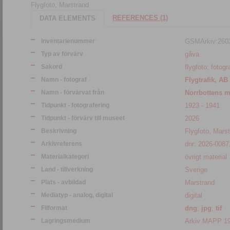
Flygfoto, Marstrand
REFERENCES (1)
DATA ELEMENTS
Inventarienummer
GSMArkiv:260
Typ av förvärv
gåva
Sakord
flygfoto
;
fotogra
Namn - fotograf
Flygtrafik, AB
Namn - förvärvat från
Norrbottens 
Tidpunkt - fotografering
1923 - 1941
Tidpunkt - förvärv till museet
2026
Beskrivning
Flygfoto, Mars
Arkivreferens
dnr: 2026-0087
Materialkategori
övrigt material
Land - tillverkning
Sverige
Plats - avbildad
Marstrand
Mediatyp - analog, digital
digital
Filformat
dng
;
jpg
;
tif
Lagringsmedium
Arkiv MAPP 1