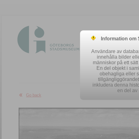
Information om
Användare av database
innehålla bilder el
människor på ett sät
En del objekt i sa
obehagliga eller 
Easy se
tillgängliggörandet 
inkludera denna histo
en del av 
Go back