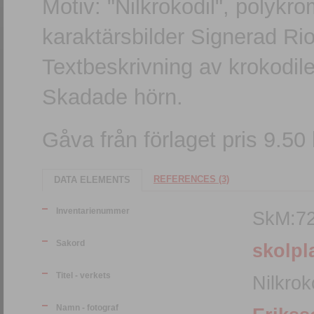
Motiv: "Nilkrokodil", polykro
karaktärsbilder Signerad Ri
Textbeskrivning av krokodil
Skadade hörn.
Gåva från förlaget pris 9.50 
REFERENCES (3)
DATA ELEMENTS
Inventarienummer
SkM:7
Sakord
skolpl
Titel - verkets
Nilkrok
Namn - fotograf