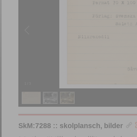
1
/
3
SkM:7288 :: skolplansch, bilder