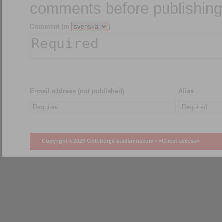
comments before publishing
Comment (in
)
E-mail address (not published)
Alias
Copyright ©2026 Göteborgs stadsmuseum •
<Guest access>