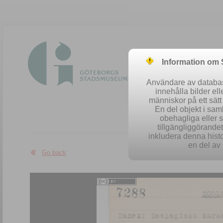
Information om
Användare av database
innehålla bilder el
människor på ett sät
En del objekt i sa
obehagliga eller 
Easy se
tillgängliggörandet 
inkludera denna histo
en del av 
Go back