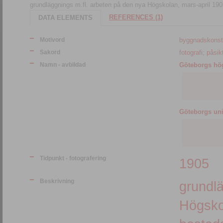
grundläggnings m.fl. arbeten på den nya Högskolan, mars-april 19
REFERENCES (1)
DATA ELEMENTS
Motivord
byggnadskonst
Sakord
fotografi
;
påsik
Namn - avbildad
Göteborgs hö
Göteborgs uni
Tidpunkt - fotografering
1905
Beskrivning
grundlä
Högsko