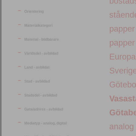
bostad
Orientering
ståend
Materialkategori
papper
Material - bildbärare
papper
Världsdel - avbildad
Europa
Land - avbildat
Sverig
Stad - avbildad
Götebo
Stadsdel - avbildad
Vasas
Gata/adress - avbildad
Götab
Mediatyp - analog, digital
analog