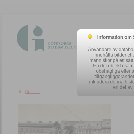
Information om
Användare av database
innehålla bilder el
människor på ett sät
En del objekt i sa
obehagliga eller 
Easy se
tillgängliggörandet 
inkludera denna histo
en del av 
Go back