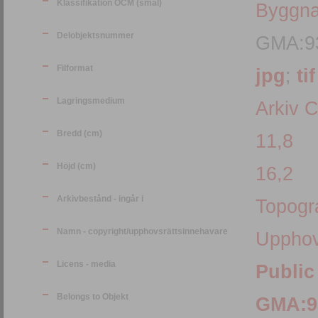
Klassifikation OCM (smal)
Byggna
Delobjektsnummer
GMA:9
Filformat
jpg
;
tif
Lagringsmedium
Arkiv 
Bredd (cm)
11,8
Höjd (cm)
16,2
Arkivbestånd - ingår i
Topogra
Namn - copyright/upphovsrättsinnehavare
Upphov
Licens - media
Public
Belongs to Objekt