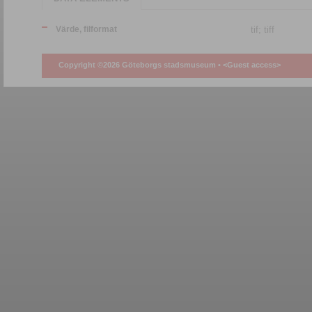
Värde, filformat
tif; tiff
Copyright ©2026 Göteborgs stadsmuseum •
<Guest access>