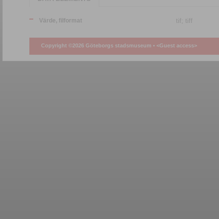
Värde, filformat
tif; tiff
Copyright ©2026 Göteborgs stadsmuseum •
<Guest access>