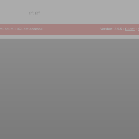
tif; tiff
smuseum •
<Guest access>
Version: 3.9.5
•
Client
•