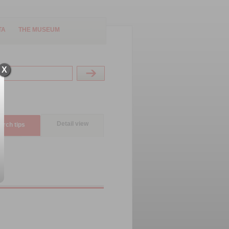
TA
THE MUSEUM
X
Detail view
arch tips