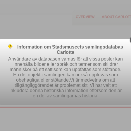
OVERVIEW
ABOUT CARLOT
Information om Stadsmuseets samlingsdatabas
Carlotta
Användare av databasen varnas för att vissa poster kan
innehålla bilder eller språk och termer som skildrar
människor på ett sätt som kan uppfattas som stötande.
Easy search
Advanced search
Se
En del objekt i samlingen kan också upplevas som
obehagliga eller stötande.Vi är medvetna om att
tillgängliggörandet är problematiskt. Vi har valt att
inkludera denna historiska information eftersom den är
en del av samlingarnas historia.