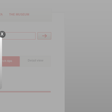
TA
THE MUSEUM
X
Detail view
arch tips