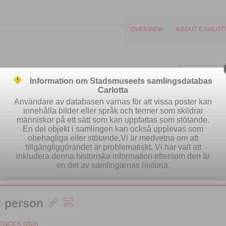
OVERVIEW
ABOUT CARLOT
Information om Stadsmuseets samlingsdatabas
Carlotta
Användare av databasen varnas för att vissa poster kan
innehålla bilder eller språk och termer som skildrar
människor på ett sätt som kan uppfattas som stötande.
Easy search
Advanced search
Se
En del objekt i samlingen kan också upplevas som
obehagliga eller stötande.Vi är medvetna om att
tillgängliggörandet är problematiskt. Vi har valt att
inkludera denna historiska information eftersom den är
en del av samlingarnas historia.
: person
NCES (269)