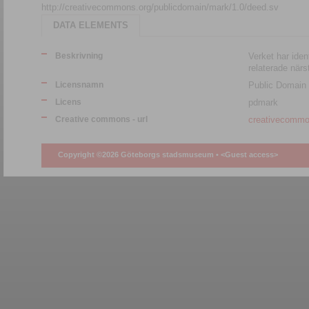
http://creativecommons.org/publicdomain/mark/1.0/deed.sv
DATA ELEMENTS
Beskrivning
Verket har ident
relaterade närs
Licensnamn
Public Domain
Licens
pdmark
Creative commons - url
creativecommo
Copyright ©2026 Göteborgs stadsmuseum •
<Guest access>