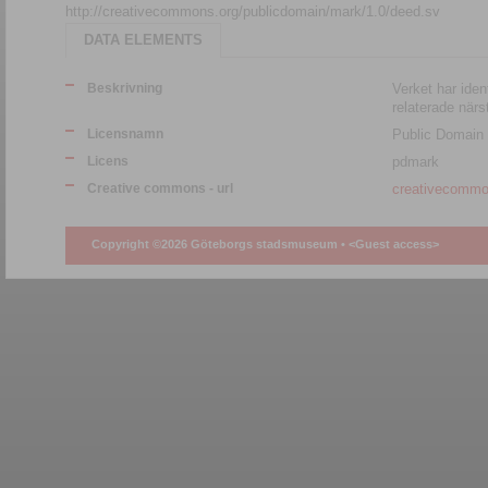
http://creativecommons.org/publicdomain/mark/1.0/deed.sv
DATA ELEMENTS
Beskrivning
Verket har ident
relaterade närs
Licensnamn
Public Domain
Licens
pdmark
Creative commons - url
creativecommo
Copyright ©2026 Göteborgs stadsmuseum •
<Guest access>