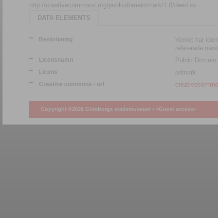
http://creativecommons.org/publicdomain/mark/1.0/deed.sv
DATA ELEMENTS
Beskrivning
Verket har ident
relaterade närs
Licensnamn
Public Domain
Licens
pdmark
Creative commons - url
creativecommo
Copyright ©2026 Göteborgs stadsmuseum •
<Guest access>