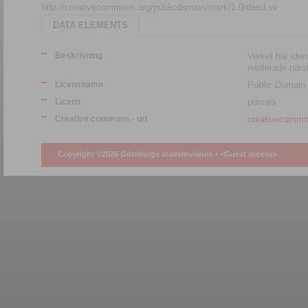
http://creativecommons.org/publicdomain/mark/1.0/deed.sv
DATA ELEMENTS
Beskrivning
Verket har ident
relaterade närs
Licensnamn
Public Domain
Licens
pdmark
Creative commons - url
creativecommo
Copyright ©2026 Göteborgs stadsmuseum •
<Guest access>