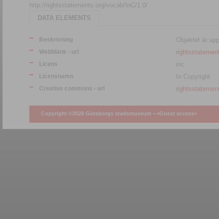
http://rightsstatements.org/vocab/InC/1.0/
DATA ELEMENTS
Beskrivning
Objektet är up
Webblänk - url
rightsstatemen
Licens
inc
Licensnamn
In Copyright
Creative commons - url
rightsstatemen
Copyright ©2026 Göteborgs stadsmuseum •
<Guest access>