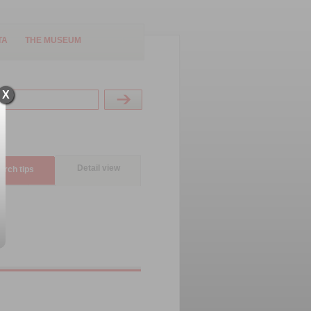
TA
THE MUSEUM
X
Detail view
arch tips