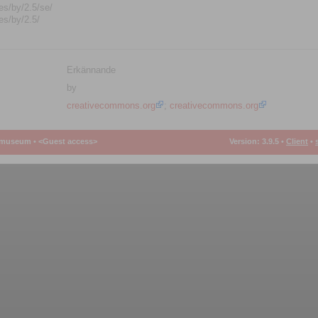
es/by/2.5/se/
es/by/2.5/
Erkännande
by
creativecommons.org
;
creativecommons.org
smuseum •
<Guest access>
Version: 3.9.5
•
Client
•