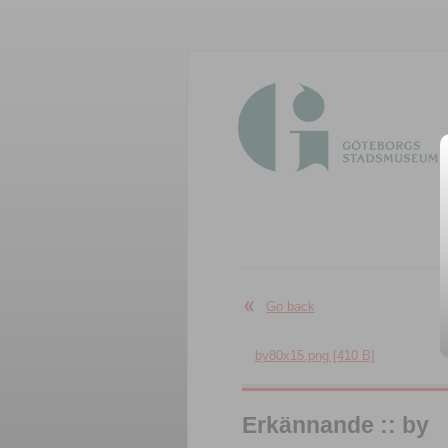
Go back
by80x15.png [410 B]
Erkännande :: by