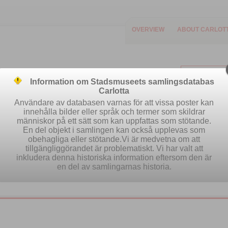
OVERVIEW
ABOUT CARLOT
Information om Stadsmuseets samlingsdatabas
Carlotta
Användare av databasen varnas för att vissa poster kan
innehålla bilder eller språk och termer som skildrar
människor på ett sätt som kan uppfattas som stötande.
Easy search
Advanced search
Se
En del objekt i samlingen kan också upplevas som
obehagliga eller stötande.Vi är medvetna om att
tillgängliggörandet är problematiskt. Vi har valt att
inkludera denna historiska information eftersom den är
en del av samlingarnas historia.