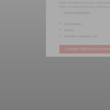
https://creativecommons.org/licens
https://creativecommons.org/licens
DATA ELEMENTS
Licensnamn
Licens
Creative commons - url
Copyright ©2026 Göteborgs stad