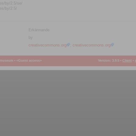
es/by/2.5/se/
es/by/2.5/
Erkännande
by
creativecommons.org
;
creativecommons.org
smuseum •
<Guest access>
Version: 3.9.5
•
Client
•