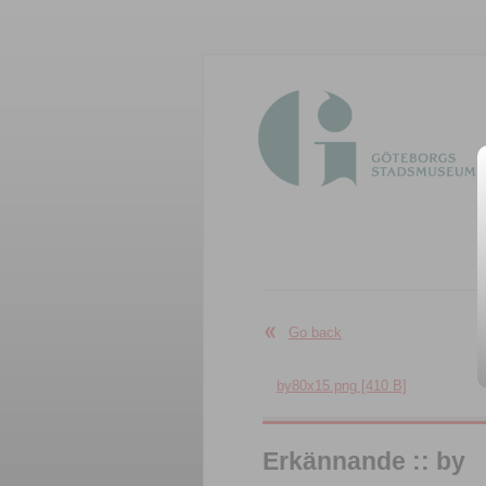
Go back
by80x15.png [410 B]
Erkännande :: by