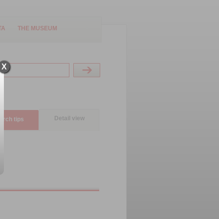
TA
THE MUSEUM
X
Detail view
arch tips