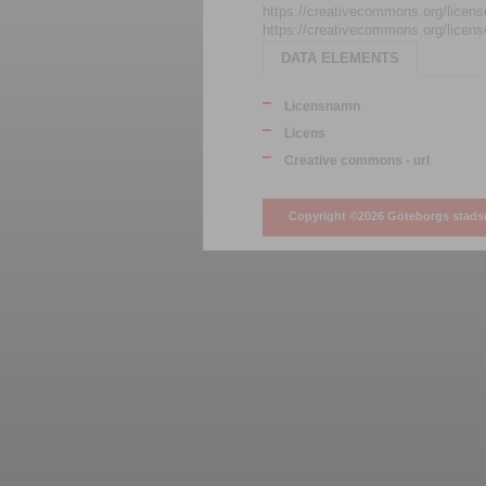
https://creativecommons.org/licens
https://creativecommons.org/licens
DATA ELEMENTS
Licensnamn
Licens
Creative commons - url
Copyright ©2026 Göteborgs stad