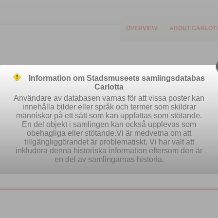
OVERVIEW
ABOUT CARLOT
Information om Stadsmuseets samlingsdatabas
Carlotta
Användare av databasen varnas för att vissa poster kan
innehålla bilder eller språk och termer som skildrar
människor på ett sätt som kan uppfattas som stötande.
Easy search
Advanced search
Se
En del objekt i samlingen kan också upplevas som
obehagliga eller stötande.Vi är medvetna om att
tillgängliggörandet är problematiskt. Vi har valt att
inkludera denna historiska information eftersom den är
en del av samlingarnas historia.