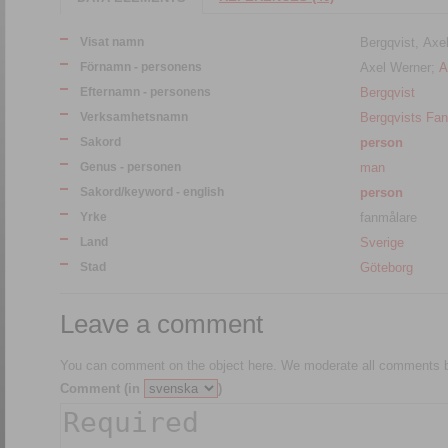
Visat namn
Bergqvist, Axe
Förnamn - personens
Axel Werner;
A
Efternamn - personens
Bergqvist
Verksamhetsnamn
Bergqvists Fa
Sakord
person
Genus - personen
man
Sakord/keyword - english
person
Yrke
fanmålare
Land
Sverige
Stad
Göteborg
Leave a comment
You can comment on the object here. We moderate all comments be
Comment (in
)