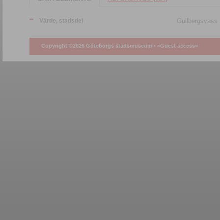
Värde, stadsdel
Gullbergsvass
Copyright ©2026 Göteborgs stadsmuseum •
<Guest access>