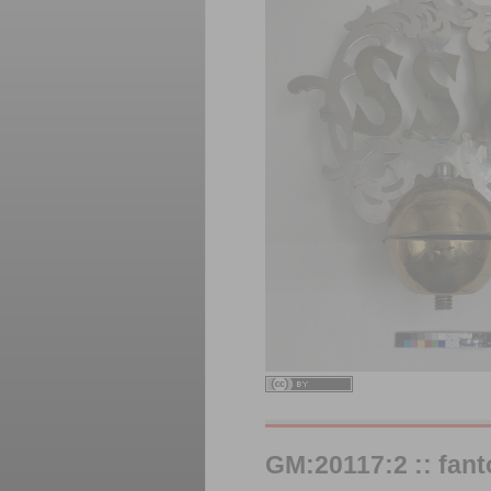
GM:20117:2 :: fan