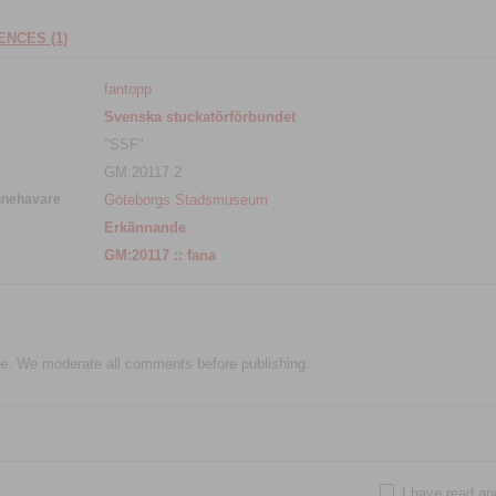
NCES (1)
fantopp
Svenska stuckatörförbundet
"SSF"
GM:20117:2
nnehavare
Göteborgs Stadsmuseum
Erkännande
GM:20117 :: fana
e. We moderate all comments before publishing.
I have read an