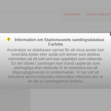
OVERVIEW
ABOUT CARLOT
Information om Stadsmuseets samlingsdatabas
Carlotta
Användare av databasen varnas för att vissa poster kan
innehålla bilder eller språk och termer som skildrar
människor på ett sätt som kan uppfattas som stötande.
Easy search
Advanced search
Se
En del objekt i samlingen kan också upplevas som
obehagliga eller stötande.Vi är medvetna om att
tillgängliggörandet är problematiskt. Vi har valt att
inkludera denna historiska information eftersom den är
en del av samlingarnas historia.