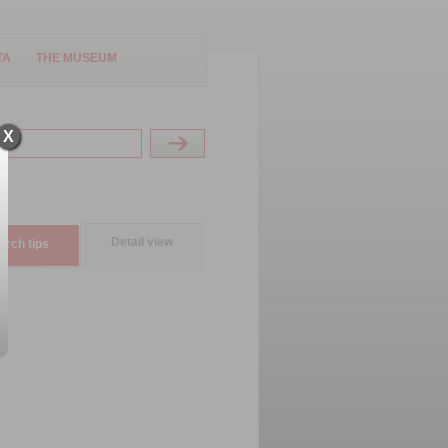
TA
THE MUSEUM
X
Detail view
arch tips