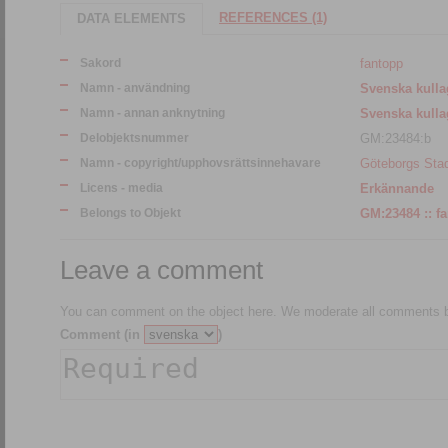
REFERENCES (1)
DATA ELEMENTS
Sakord
fantopp
Namn - användning
Svenska kulla
Namn - annan anknytning
Svenska kulla
Delobjektsnummer
GM:23484:b
Namn - copyright/upphovsrättsinnehavare
Göteborgs St
Licens - media
Erkännande
Belongs to Objekt
GM:
Leave a comment
You can comment on the object here. We moderate all comments be
Comment (in
)