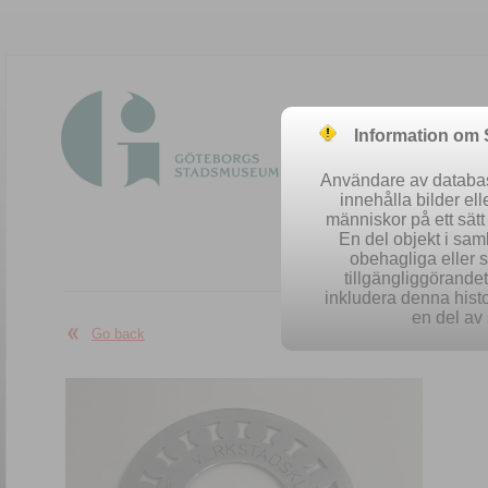
Information om
Användare av database
innehålla bilder el
människor på ett sät
En del objekt i sa
obehagliga eller 
Easy se
tillgängliggörandet 
inkludera denna histo
en del av 
Go back