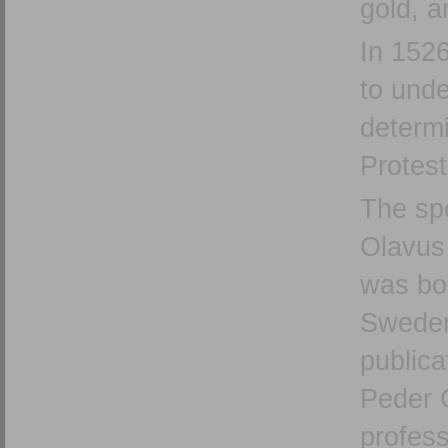
gold, a
In 152
to unde
determ
Protest
The sp
Olavus 
was bo
Sweden
publica
Peder G
profess