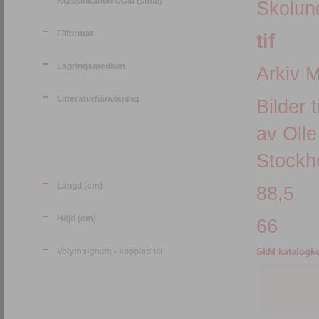
Klassifikation OCM (smal)
Skolund
Filformat
tif
Lagringsmedium
Arkiv 
Litteraturhänvisning
Bilder 
av Olle
Stockho
Längd (cm)
88,5
Höjd (cm)
66
Volymsignum - kopplad till
SkM katalogko