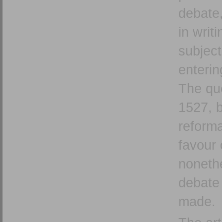
debate
in writ
subjec
enterin
The que
1527, b
reforma
favour 
nonethe
debate
made.