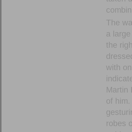
combine
The wal
a large 
the rig
dressed
with on
indicat
Martin 
of him.
gesturi
robes o