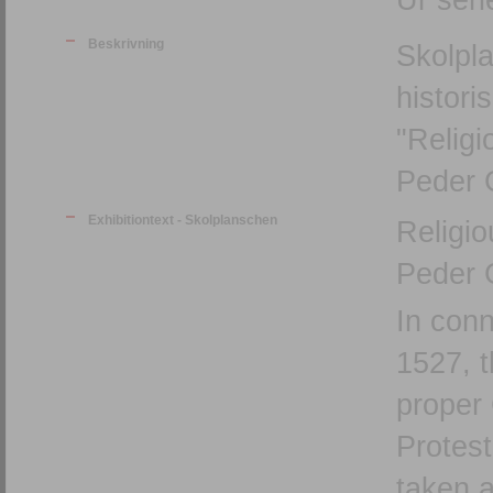
Beskrivning
Skolpl
histori
"Religi
Peder G
Exhibitiontext - Skolplanschen
Religi
Peder 
In conn
1527, t
proper 
Protest
taken a