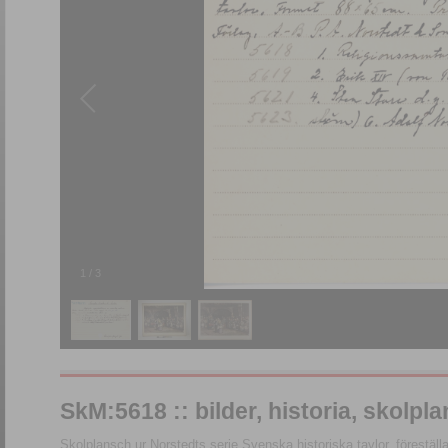
1
/
3
SkM:5618 :: bilder, historia, skolpl
Skolplansch ur Norstedts serie Svenska historiska tavlor, föreställ