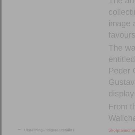
The art
collect
image 
favours
The wal
entitle
Peder G
Gustav 
display
From th
Wallcha
Utställning - tidigare utställd i
Skolplanschen 