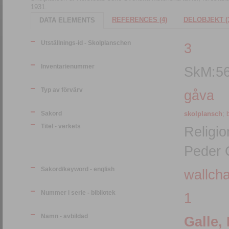
1931.
REFERENCES (4)
DELOBJEKT (
DATA ELEMENTS
Utställnings-id - Skolplanschen
3
Inventarienummer
SkM:5
Typ av förvärv
gåva
Sakord
skolplansch
;
b
Titel - verkets
Religio
Peder 
Sakord/keyword - english
wallcha
Nummer i serie - bibliotek
1
Namn - avbildad
Galle,