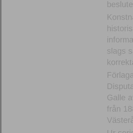
beslute
Konstnä
histori
informa
slags s
korrekt
Förlaga
Disputa
Galle a
från 18
Väster
Ur seri