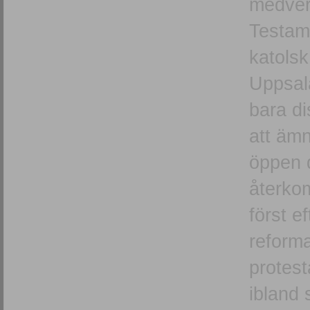
medverk
Testam
katolsk
Uppsal
bara di
att ämn
öppen 
återko
först e
reforma
protest
ibland 