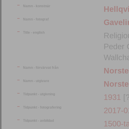
Namn - konstnär
Hellqv
Namn - fotograf
Gaveli
Title - english
Religi
Peder G
Wallcha
Namn - förvärvat från
Norste
Namn - utgivare
Norste
Tidpunkt - utgivning
1931
[?
Tidpunkt - fotografering
2017-0
Tidpunkt - avbildad
1500-ta