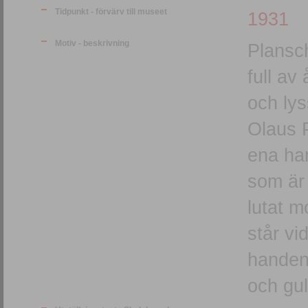
Tidpunkt - förvärv till museet
1931
Motiv - beskrivning
Plansch
full av
och ly
Olaus P
ena han
som är 
lutat m
står vi
handen.
och gul