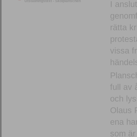
Utställningstext - Skolplanschen
I anslu
genomf
rätta k
protest
vissa f
händels
Plansch
full av
och ly
Olaus P
ena han
som är 