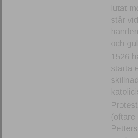
lutat m
står vi
handen.
och gul
1526 ha
starta 
skillna
katolic
Protest
(oftare
Petters