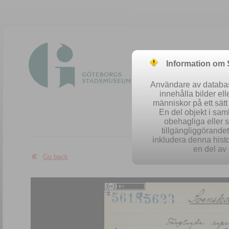
Information om
Användare av database
innehålla bilder el
människor på ett sät
En del objekt i sa
obehagliga eller 
Easy se
tillgängliggörandet 
inkludera denna histo
en del av 
Go back