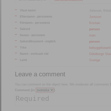
Visat namn
Jonsson, Krist
Efternamn - personens
Jonsson
Förnamn - personens
Kristian
Sakord
person
Genus - personen
man
Sakord/keyword - english
person
Yrke
bebyggelseanti
Namn - verksam vid
Göteborgs St
Land
Sverige
Leave a comment
You can comment on the object here. We moderate all comments be
Comment (in
)