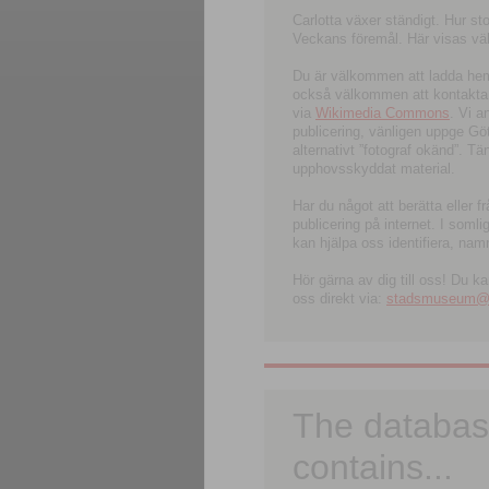
Carlotta växer ständigt. Hur s
Veckans föremål. Här visas välk
Du är välkommen att ladda hem l
också välkommen att kontakta 
via
Wikimedia Commons
. Vi 
publicering, vänligen uppge G
alternativt ”fotograf okänd”. T
upphovsskyddat material.
Har du något att berätta eller 
publicering på internet. I soml
kan hjälpa oss identifiera, nam
Hör gärna av dig till oss! Du k
oss direkt via:
stadsmuseum@ku
The databas
contains...