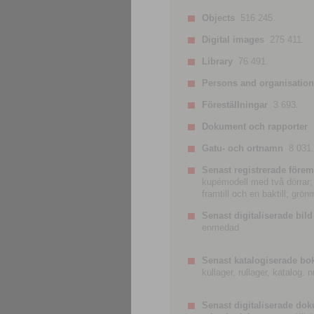
Objects
516 245.
Digital images
275 411.
Library
76 491.
Persons and organisatio
Föreställningar
3 693.
Dokument och rapporter
Gatu- och ortnamn
8 031.
Senast registrerade förem
kupémodell med två dörrar; t
framtill och en baktill; grö
Senast digitaliserade bild
enmedad
Senast katalogiserade bo
kullager, rullager, katalog.
Senast digitaliserade do