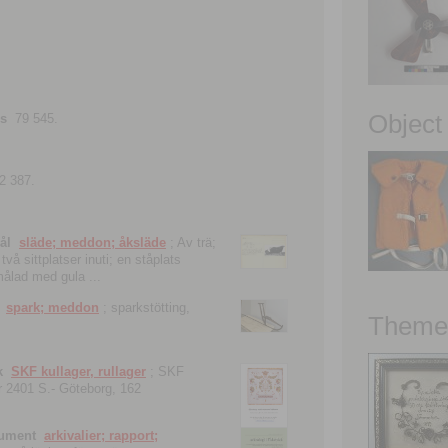
Object
ns
79 545.
2 387.
ål
släde; meddon; åksläde
; Av trä;
vå sittplatser inuti; en ståplats
nmålad med gula ...
spark; meddon
; sparkstötting,
Theme 
k
SKF kullager, rullager
; SKF
 nr 2401 S.- Göteborg, 162
kument
arkivalier; rapport;