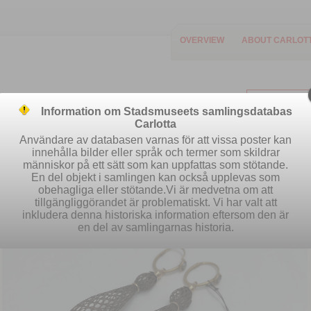
OVERVIEW
ABOUT CARLOT
Information om Stadsmuseets samlingsdatabas
Carlotta
Användare av databasen varnas för att vissa poster kan
innehålla bilder eller språk och termer som skildrar
människor på ett sätt som kan uppfattas som stötande.
Easy search
Advanced search
S
En del objekt i samlingen kan också upplevas som
obehagliga eller stötande.Vi är medvetna om att
tillgängliggörandet är problematiskt. Vi har valt att
inkludera denna historiska information eftersom den är
en del av samlingarnas historia.