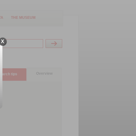
TA
THE MUSEUM
X
Overview
earch tips