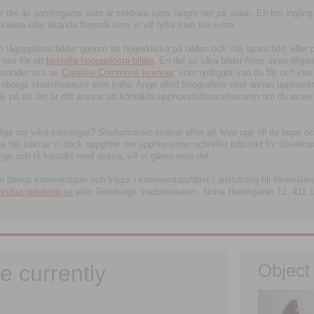
tor del av samlingarna som är sökbara syns längre ner på sidan. En bra ingång
ända eller okända föremål som vi vill lyfta fram lite extra.
ågupplösta bilder genom att högerklicka på bilden och välj spara bild, eller pdf
oss för att
beställa högupplösta bilder
. En del av våra bilder finns även tillgä
använder oss av
Creative Commons licenser
, som tydliggör vad du får och inte
öteborgs stadsmuseum som källa. Ange alltid fotografens eller annan upphov
änk på att det är ditt ansvar att kontakta upphovsrättsinnehavaren om du avser
fråga om våra samlingar? Stadsmuseet strävar efter att leva upp till de lagar oc
iga fall saknar vi dock uppgifter om upphovsman och/eller tidpunkt för tillverk
nge och få kontakt med dessa, vill vi gärna veta det.
an lämna kommentarer och frågor i kommentarsfältet i anslutning till föremålen 
ltur.goteborg.se
eller Göteborgs stadsmuseum, Norra Hamngatan 12, 411 1
e currently
Object