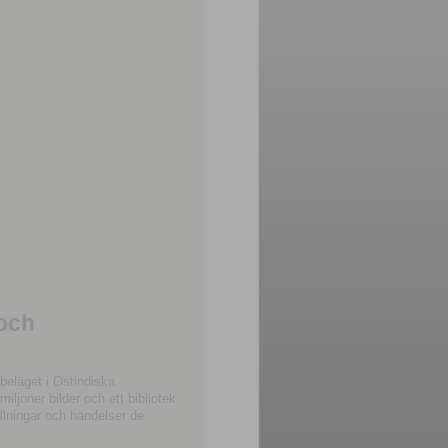
 och
beläget i Ostindiska
joner bilder och ett bibliotek
llningar och händelser de