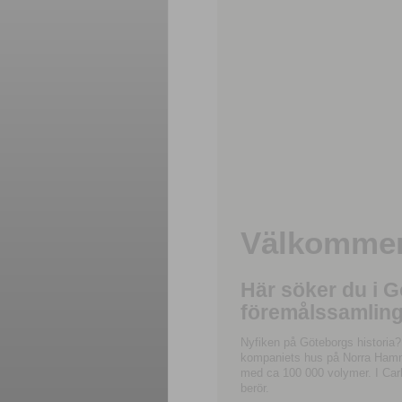
Välkommen 
Här söker du i 
föremålssamling
Nyfiken på Göteborgs historia?
kompaniets hus på Norra Hamnga
med ca 100 000 volymer. I Carl
berör.