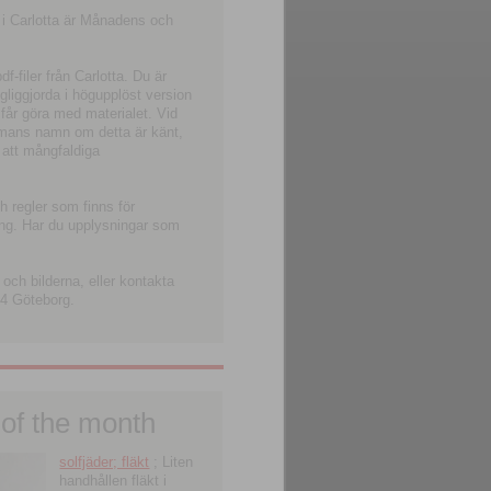
 i Carlotta är Månadens och
-filer från Carlotta. Du är
ngliggjorda i högupplöst version
 får göra med materialet. Vid
smans namn om detta är känt,
 att mångfaldiga
h regler som finns för
ning. Har du upplysningar som
och bilderna, eller kontakta
4 Göteborg.
 of the month
solfjäder; fläkt
; Liten
handhållen fläkt i