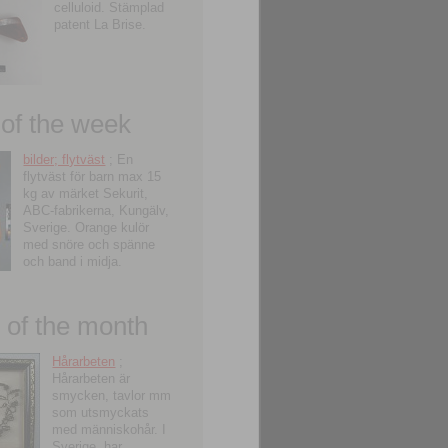
celluloid. Stämplad
patent La Brise.
 of the week
bilder; flytväst
; En
flytväst för barn max 15
kg av märket Sekurit,
ABC-fabrikerna, Kungälv,
Sverige. Orange kulör
med snöre och spänne
och band i midja.
of the month
Hårarbeten
;
Hårarbeten är
smycken, tavlor mm
som utsmyckats
med människohår. I
Sverige, har