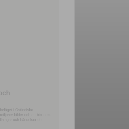
 och
beläget i Ostindiska
joner bilder och ett bibliotek
llningar och händelser de