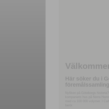
Välkommen 
Här söker du i 
föremålssamling
Nyfiken på Göteborgs historia?
kompaniets hus på Norra Hamnga
med ca 100 000 volymer. I Carl
berör.