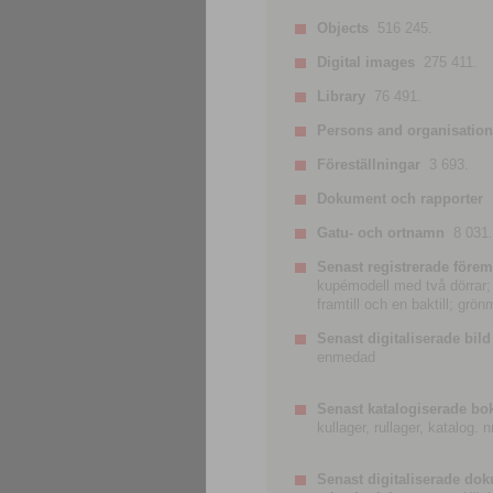
Objects
516 245.
Digital images
275 411.
Library
76 491.
Persons and organisatio
Föreställningar
3 693.
Dokument och rapporter
Gatu- och ortnamn
8 031.
Senast registrerade förem
kupémodell med två dörrar; t
framtill och en baktill; grö
Senast digitaliserade bild
enmedad
Senast katalogiserade bo
kullager, rullager, katalog.
Senast digitaliserade do