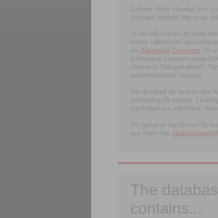
Carlotta växer ständigt. Hur s
Veckans föremål. Här visas välk
Du är välkommen att ladda hem l
också välkommen att kontakta 
via
Wikimedia Commons
. Vi 
publicering, vänligen uppge G
alternativt ”fotograf okänd”. T
upphovsskyddat material.
Har du något att berätta eller 
publicering på internet. I soml
kan hjälpa oss identifiera, nam
Hör gärna av dig till oss! Du k
oss direkt via:
stadsmuseum@ku
The databas
contains...