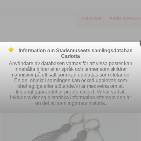
OVERVIEW
ABOUT CARLOT
Information om Stadsmuseets samlingsdatabas
Carlotta
Användare av databasen varnas för att vissa poster kan
innehålla bilder eller språk och termer som skildrar
människor på ett sätt som kan uppfattas som stötande.
Easy search
Advanced search
S
En del objekt i samlingen kan också upplevas som
obehagliga eller stötande.Vi är medvetna om att
tillgängliggörandet är problematiskt. Vi har valt att
inkludera denna historiska information eftersom den är
en del av samlingarnas historia.