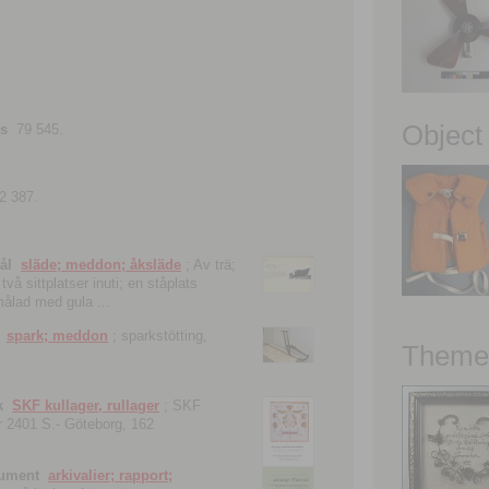
Object
ns
79 545.
2 387.
ål
släde; meddon; åksläde
; Av trä;
vå sittplatser inuti; en ståplats
nmålad med gula ...
spark; meddon
; sparkstötting,
Theme 
k
SKF kullager, rullager
; SKF
 nr 2401 S.- Göteborg, 162
kument
arkivalier; rapport;