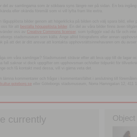
tor del av samlingarna som är sökbara syns längre ner på sidan. En bra ingång
ända eller okända föremål som vi vill lyfta fram lite extra.
ågupplösta bilder genom att högerklicka på bilden och välj spara bild, eller pdf
oss för att
beställa högupplösta bilder
. En del av våra bilder finns även tillgä
använder oss av
Creative Commons licenser
, som tydliggör vad du får och inte
öteborgs stadsmuseum som källa. Ange alltid fotografens eller annan upphov
änk på att det är ditt ansvar att kontakta upphovsrättsinnehavaren om du avser
fråga om våra samlingar? Stadsmuseet strävar efter att leva upp till de lagar oc
iga fall saknar vi dock uppgifter om upphovsman och/eller tidpunkt för tillverk
nge och få kontakt med dessa, vill vi gärna veta det.
an lämna kommentarer och frågor i kommentarsfältet i anslutning till föremålen 
ltur.goteborg.se
eller Göteborgs stadsmuseum, Norra Hamngatan 12, 411 1
e currently
Object