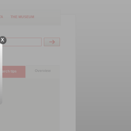
TA
THE MUSEUM
X
Overview
earch tips