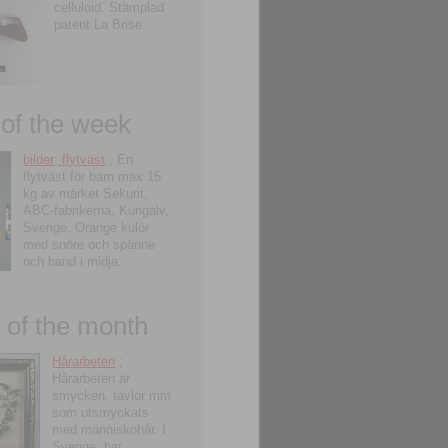
celluloid. Stämplad
patent La Brise.
 of the week
bilder; flytväst
; En
flytväst för barn max 15
kg av märket Sekurit,
ABC-fabrikerna, Kungälv,
Sverige. Orange kulör
med snöre och spänne
och band i midja.
of the month
Hårarbeten
;
Hårarbeten är
smycken, tavlor mm
som utsmyckats
med människohår. I
Sverige, har