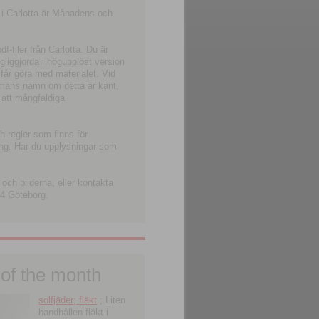
 i Carlotta är Månadens och
-filer från Carlotta. Du är
ngliggjorda i högupplöst version
 får göra med materialet. Vid
smans namn om detta är känt,
 att mångfaldiga
h regler som finns för
ning. Har du upplysningar som
och bilderna, eller kontakta
4 Göteborg.
 of the month
solfjäder; fläkt
; Liten
handhållen fläkt i