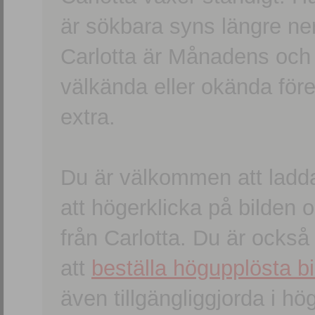
är sökbara syns längre ner
Carlotta är Månadens och
välkända eller okända förem
extra.
Du är välkommen att ladd
att högerklicka på bilden oc
från Carlotta. Du är ocks
att
beställa högupplösta bi
även tillgängliggjorda i h