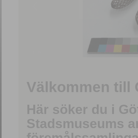
1
/
15
Välkommen till 
Här söker du i G
Stadsmuseums ark
föremålssamlinga