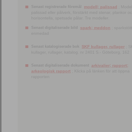
Senast registrerade föremål
modell; palissad
; Model
palissad eller pålverk, förstärkt med stenar, plankor o
horisontella, spetsade pålar. Tre modeller.
Senast digitaliserade bild
spark; meddon
; sparkstött
enmedad
Senast katalogiserade bok
SKF kullager, rullager
; S
kullager, rullager, katalog. nr 2401 S.- Göteborg, 162
Senast digitaliserade dokument
arkivalier; rapport;
arkeologisk rapport
; Klicka på länken för att öppna
rapporten