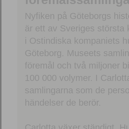
Nyfiken på Göteborgs hi
är ett av Sveriges största
i Ostindiska kompaniets 
Göteborg. Museets samling
föremål och två miljoner b
100 000 volymer. I Carlott
samlingarna som de persone
händelser de berör.
Carlotta växer ständigt. H