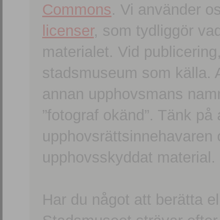
Commons
. Vi använder o
licenser
, som tydliggör va
materialet. Vid publicerin
stadsmuseum som källa. An
annan upphovsmans namn o
”fotograf okänd”. Tänk på a
upphovsrättsinnehavaren 
upphovsskyddat material.
Har du något att berätta e