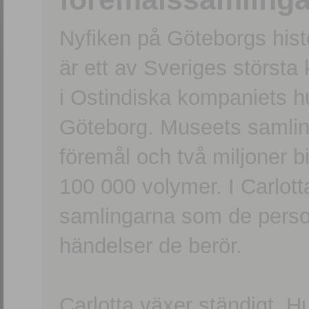
Nyfiken på Göteborgs hi
är ett av Sveriges största
i Ostindiska kompaniets 
Göteborg. Museets samling
föremål och två miljoner b
100 000 volymer. I Carlott
samlingarna som de persone
händelser de berör.
Carlotta växer ständigt. H