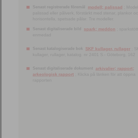
Senast registrerade föremål
modell; palissad
; Model
palissad eller pålverk, förstärkt med stenar, plankor o
horisontella, spetsade pålar. Tre modeller.
Senast digitaliserade bild
spark; meddon
; sparkstött
enmedad
Senast katalogiserade bok
SKF kullager, rullager
; S
kullager, rullager, katalog. nr 2401 S.- Göteborg, 162
Senast digitaliserade dokument
arkivalier; rapport;
arkeologisk rapport
; Klicka på länken för att öppna
rapporten