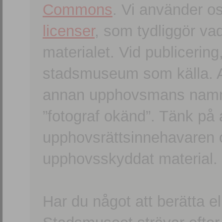
Commons
. Vi använder o
licenser
, som tydliggör va
materialet. Vid publicerin
stadsmuseum som källa. An
annan upphovsmans namn o
”fotograf okänd”. Tänk på a
upphovsrättsinnehavaren 
upphovsskyddat material.
Har du något att berätta e