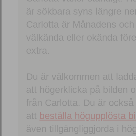
är sökbara syns längre ner
Carlotta är Månadens och
välkända eller okända förem
extra.
Du är välkommen att ladd
att högerklicka på bilden oc
från Carlotta. Du är ocks
att
beställa högupplösta bi
även tillgängliggjorda i h