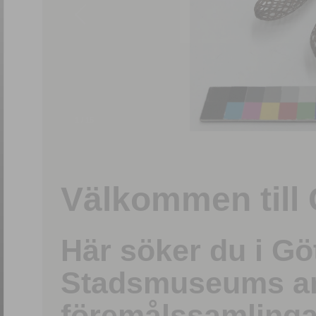
1
/
15
Välkommen till 
Här söker du i G
Stadsmuseums ark
föremålssamlinga