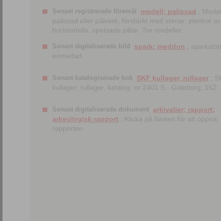
Senast registrerade föremål
modell; palissad
; Model
palissad eller pålverk, förstärkt med stenar, plankor o
horisontella, spetsade pålar. Tre modeller.
Senast digitaliserade bild
spark; meddon
; sparkstött
enmedad
Senast katalogiserade bok
SKF kullager, rullager
; S
kullager, rullager, katalog. nr 2401 S.- Göteborg, 162
Senast digitaliserade dokument
arkivalier; rapport;
arkeologisk rapport
; Klicka på länken för att öppna
rapporten