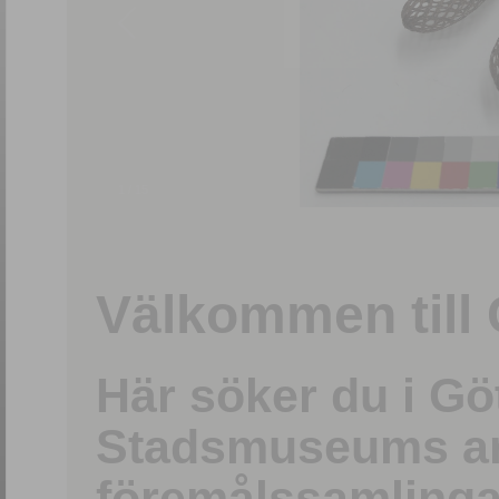
1
/
15
Välkommen till 
Här söker du i G
Stadsmuseums ark
föremålssamlinga