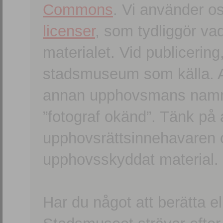
Commons
. Vi använder o
licenser
, som tydliggör va
materialet. Vid publicerin
stadsmuseum som källa. An
annan upphovsmans namn o
”fotograf okänd”. Tänk på a
upphovsrättsinnehavaren 
upphovsskyddat material.
Har du något att berätta e