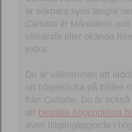
är sökbara syns längre ner
Carlotta är Månadens och
välkända eller okända förem
extra.
Du är välkommen att ladd
att högerklicka på bilden oc
från Carlotta. Du är ocks
att
beställa högupplösta bi
även tillgängliggjorda i h