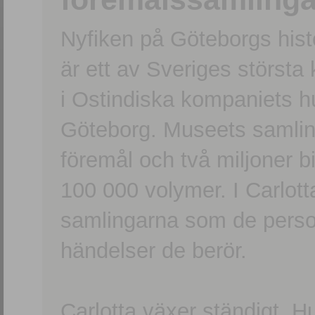
Nyfiken på Göteborgs hi
är ett av Sveriges största
i Ostindiska kompaniets 
Göteborg. Museets samling
föremål och två miljoner b
100 000 volymer. I Carlott
samlingarna som de persone
händelser de berör.
Carlotta växer ständigt. H