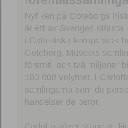
Nyfiken på Göteborgs hi
är ett av Sveriges största
i Ostindiska kompaniets 
Göteborg. Museets samling
föremål och två miljoner b
100 000 volymer. I Carlott
samlingarna som de persone
händelser de berör.
Carlotta växer ständigt. H