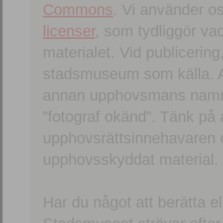
Commons
. Vi använder o
licenser
, som tydliggör va
materialet. Vid publicerin
stadsmuseum som källa. An
annan upphovsmans namn o
”fotograf okänd”. Tänk på a
upphovsrättsinnehavaren 
upphovsskyddat material.
Har du något att berätta e