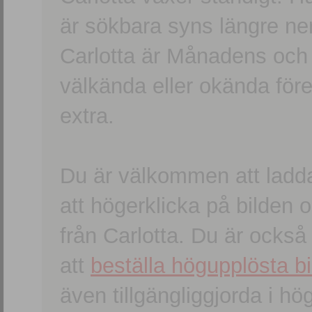
är sökbara syns längre ner
Carlotta är Månadens och
välkända eller okända förem
extra.
Du är välkommen att ladd
att högerklicka på bilden oc
från Carlotta. Du är ocks
att
beställa högupplösta bi
även tillgängliggjorda i h