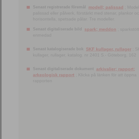
Senast registrerade föremål
modell; palissad
; Model
palissad eller pålverk, förstärkt med stenar, plankor o
horisontella, spetsade pålar. Tre modeller.
Senast digitaliserade bild
spark; meddon
; sparkstött
enmedad
Senast katalogiserade bok
SKF kullager, rullager
; S
kullager, rullager, katalog. nr 2401 S.- Göteborg, 162
Senast digitaliserade dokument
arkivalier; rapport;
arkeologisk rapport
; Klicka på länken för att öppna
rapporten