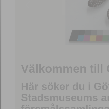
1
/
15
Välkommen till 
Här söker du i G
Stadsmuseums ark
föremålssamlinga