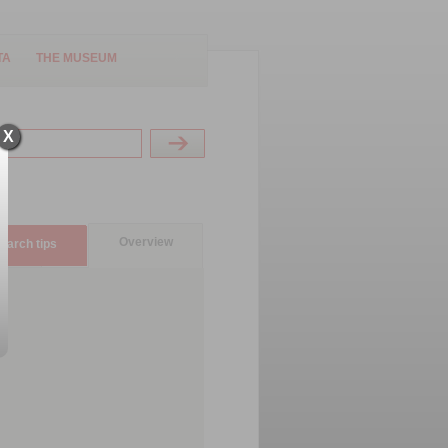
TA
THE MUSEUM
X
Overview
earch tips