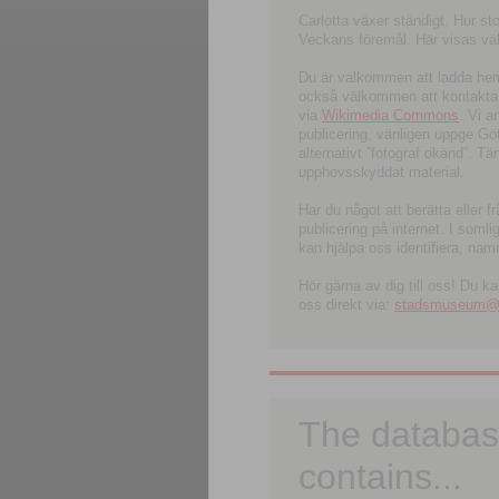
Carlotta växer ständigt. Hur s
Veckans föremål. Här visas välk
Du är välkommen att ladda hem l
också välkommen att kontakta 
via
Wikimedia Commons
. Vi 
publicering, vänligen uppge G
alternativt ”fotograf okänd”. T
upphovsskyddat material.
Har du något att berätta eller 
publicering på internet. I soml
kan hjälpa oss identifiera, nam
Hör gärna av dig till oss! Du k
oss direkt via:
stadsmuseum@ku
The databas
contains...