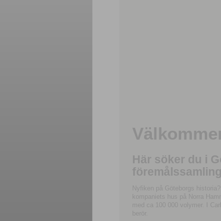
Välkommen 
Här söker du i 
föremålssamling
Nyfiken på Göteborgs historia?
kompaniets hus på Norra Hamnga
med ca 100 000 volymer. I Carl
berör.