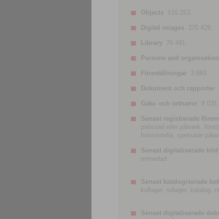
Objects
516 253.
Digital images
275 428.
Library
76 491.
Persons and organisatio
Föreställningar
3 693.
Dokument och rapporter
Gatu- och ortnamn
8 031.
Senast registrerade förem
palissad eller pålverk, förs
horisontella, spetsade pålar
Senast digitaliserade bild
enmedad
Senast katalogiserade bo
kullager, rullager, katalog.
Senast digitaliserade do