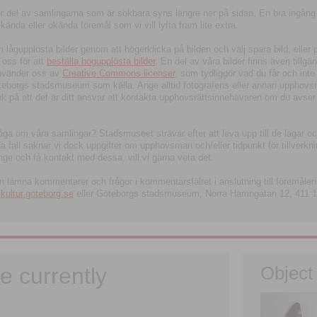
tor del av samlingarna som är sökbara syns längre ner på sidan. En bra ingång
ända eller okända föremål som vi vill lyfta fram lite extra.
ågupplösta bilder genom att högerklicka på bilden och välj spara bild, eller pdf
oss för att
beställa högupplösta bilder
. En del av våra bilder finns även tillgä
använder oss av
Creative Commons licenser
, som tydliggör vad du får och inte
öteborgs stadsmuseum som källa. Ange alltid fotografens eller annan upphov
änk på att det är ditt ansvar att kontakta upphovsrättsinnehavaren om du avser
fråga om våra samlingar? Stadsmuseet strävar efter att leva upp till de lagar oc
iga fall saknar vi dock uppgifter om upphovsman och/eller tidpunkt för tillverk
nge och få kontakt med dessa, vill vi gärna veta det.
an lämna kommentarer och frågor i kommentarsfältet i anslutning till föremålen 
ltur.goteborg.se
eller Göteborgs stadsmuseum, Norra Hamngatan 12, 411 1
e currently
Object