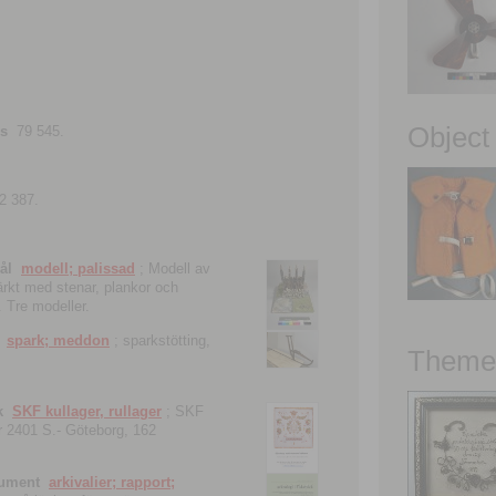
Object
ns
79 545.
2 387.
ål
modell; palissad
; Modell av
tärkt med stenar, plankor och
. Tre modeller.
spark; meddon
; sparkstötting,
Theme 
k
SKF kullager, rullager
; SKF
 nr 2401 S.- Göteborg, 162
kument
arkivalier; rapport;