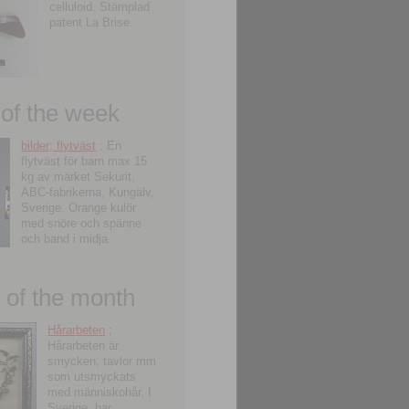
celluloid. Stämplad
patent La Brise.
 of the week
bilder; flytväst
; En
flytväst för barn max 15
kg av märket Sekurit,
ABC-fabrikerna, Kungälv,
Sverige. Orange kulör
med snöre och spänne
och band i midja.
of the month
Hårarbeten
;
Hårarbeten är
smycken, tavlor mm
som utsmyckats
med människohår. I
Sverige, har