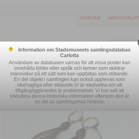
OVERVIEW
ABOUT CARLOT
Information om Stadsmuseets samlingsdatabas
Carlotta
Användare av databasen varnas för att vissa poster kan
innehålla bilder eller språk och termer som skildrar
människor på ett sätt som kan uppfattas som stötande.
Easy search
Advanced search
S
En del objekt i samlingen kan också upplevas som
obehagliga eller stötande.Vi är medvetna om att
tillgängliggörandet är problematiskt. Vi har valt att
inkludera denna historiska information eftersom den är
en del av samlingarnas historia.