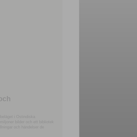
 och
beläget i Ostindiska
joner bilder och ett bibliotek
llningar och händelser de