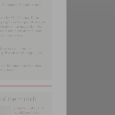
 i Carlotta är Månadens och
-filer från Carlotta. Du är
ngliggjorda i högupplöst version
 får göra med materialet. Vid
smans namn om detta är känt,
 att mångfaldiga
h regler som finns för
ning. Har du upplysningar som
och bilderna, eller kontakta
4 Göteborg.
 of the month
solfjäder; fläkt
; Liten
handhållen fläkt i