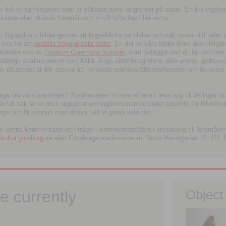
tor del av samlingarna som är sökbara syns längre ner på sidan. En bra ingång
ända eller okända föremål som vi vill lyfta fram lite extra.
ågupplösta bilder genom att högerklicka på bilden och välj spara bild, eller pdf
oss för att
beställa högupplösta bilder
. En del av våra bilder finns även tillgä
använder oss av
Creative Commons licenser
, som tydliggör vad du får och inte
öteborgs stadsmuseum som källa. Ange alltid fotografens eller annan upphov
änk på att det är ditt ansvar att kontakta upphovsrättsinnehavaren om du avser
fråga om våra samlingar? Stadsmuseet strävar efter att leva upp till de lagar oc
iga fall saknar vi dock uppgifter om upphovsman och/eller tidpunkt för tillverk
nge och få kontakt med dessa, vill vi gärna veta det.
an lämna kommentarer och frågor i kommentarsfältet i anslutning till föremålen 
ltur.goteborg.se
eller Göteborgs stadsmuseum, Norra Hamngatan 12, 411 1
e currently
Object