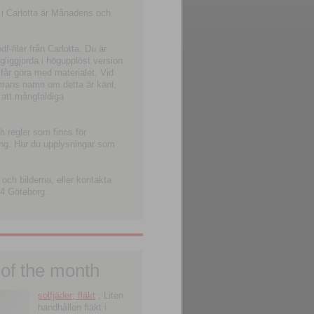
 i Carlotta är Månadens och
-filer från Carlotta. Du är
ngliggjorda i högupplöst version
 får göra med materialet. Vid
smans namn om detta är känt,
 att mångfaldiga
h regler som finns för
ning. Har du upplysningar som
och bilderna, eller kontakta
4 Göteborg.
 of the month
solfjäder; fläkt
; Liten
handhållen fläkt i