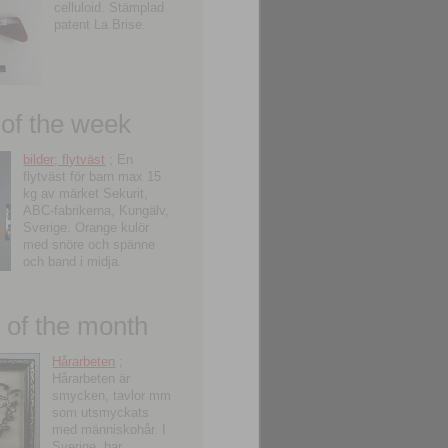
celluloid. Stämplad
patent La Brise.
 of the week
bilder; flytväst
; En
flytväst för barn max 15
kg av märket Sekurit,
ABC-fabrikerna, Kungälv,
Sverige. Orange kulör
med snöre och spänne
och band i midja.
of the month
Hårarbeten
;
Hårarbeten är
smycken, tavlor mm
som utsmyckats
med människohår. I
Sverige, har