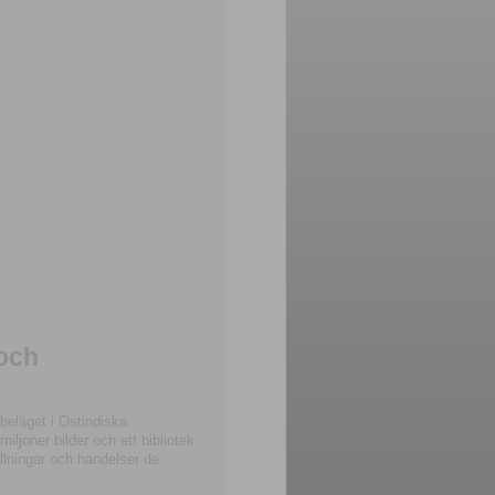
 och
beläget i Ostindiska
joner bilder och ett bibliotek
llningar och händelser de