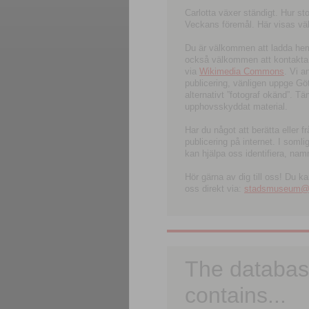
Carlotta växer ständigt. Hur s
Veckans föremål. Här visas välk
Du är välkommen att ladda hem l
också välkommen att kontakta 
via
Wikimedia Commons
. Vi 
publicering, vänligen uppge G
alternativt ”fotograf okänd”. T
upphovsskyddat material.
Har du något att berätta eller 
publicering på internet. I soml
kan hjälpa oss identifiera, nam
Hör gärna av dig till oss! Du k
oss direkt via:
stadsmuseum@ku
The databas
contains...