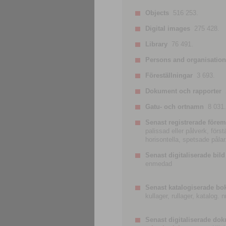
Objects
516 253.
Digital images
275 428.
Library
76 491.
Persons and organisatio
Föreställningar
3 693.
Dokument och rapporter
Gatu- och ortnamn
8 031.
Senast registrerade förem
palissad eller pålverk, förs
horisontella, spetsade pålar
Senast digitaliserade bild
enmedad
Senast katalogiserade bo
kullager, rullager, katalog.
Senast digitaliserade do