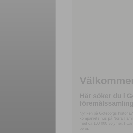
Välkommen 
Här söker du i 
föremålssamling
Nyfiken på Göteborgs historia?
kompaniets hus på Norra Hamnga
med ca 100 000 volymer. I Carl
berör.