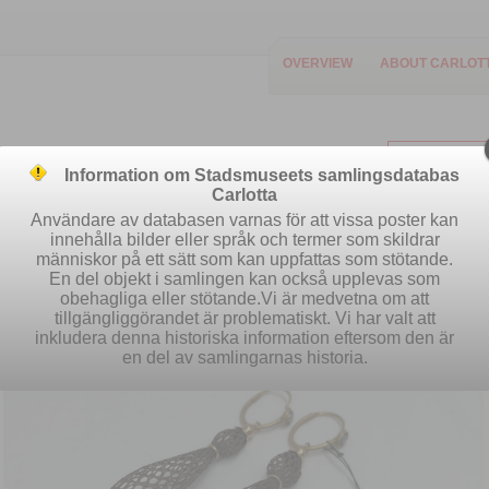
OVERVIEW
ABOUT CARLOT
Information om Stadsmuseets samlingsdatabas
Carlotta
Användare av databasen varnas för att vissa poster kan
innehålla bilder eller språk och termer som skildrar
människor på ett sätt som kan uppfattas som stötande.
Easy search
Advanced search
S
En del objekt i samlingen kan också upplevas som
obehagliga eller stötande.Vi är medvetna om att
tillgängliggörandet är problematiskt. Vi har valt att
inkludera denna historiska information eftersom den är
en del av samlingarnas historia.