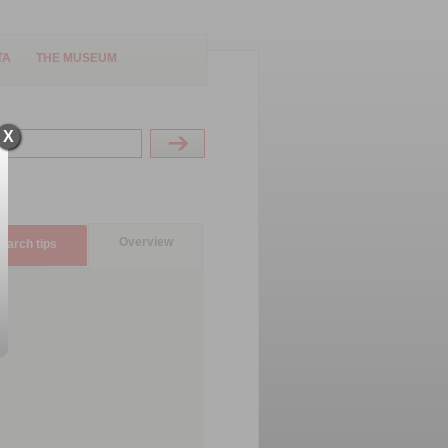
TA
THE MUSEUM
X
Overview
earch tips