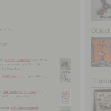
Object
ns
79 545.
2 387.
ål
modell; palissad
; Modell av
tärkt med stenar, plankor och
. Tre modeller.
spark; meddon
; sparkstötting,
Theme 
k
SKF kullager, rullager
; SKF
 nr 2401 S.- Göteborg, 162
kument
arkivalier; rapport;