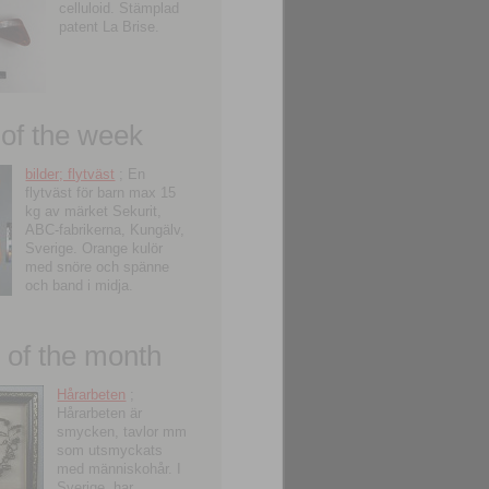
celluloid. Stämplad
patent La Brise.
 of the week
bilder; flytväst
; En
flytväst för barn max 15
kg av märket Sekurit,
ABC-fabrikerna, Kungälv,
Sverige. Orange kulör
med snöre och spänne
och band i midja.
of the month
Hårarbeten
;
Hårarbeten är
smycken, tavlor mm
som utsmyckats
med människohår. I
Sverige, har