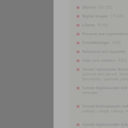
Objects
516 253.
Digital images
275 428.
Library
76 491.
Persons and organisatio
Föreställningar
3 693.
Dokument och rapporter
Gatu- och ortnamn
8 031.
Senast registrerade förem
palissad eller pålverk, förs
horisontella, spetsade pålar
Senast digitaliserade bild
enmedad
Senast katalogiserade bo
kullager, rullager, katalog.
Senast digitaliserade do