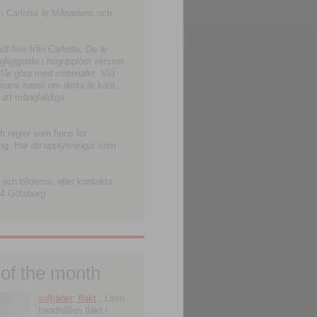
 i Carlotta är Månadens och
-filer från Carlotta. Du är
ngliggjorda i högupplöst version
 får göra med materialet. Vid
smans namn om detta är känt,
 att mångfaldiga
h regler som finns för
ning. Har du upplysningar som
och bilderna, eller kontakta
4 Göteborg.
 of the month
solfjäder; fläkt
; Liten
handhållen fläkt i