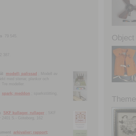
Object
ns
79 545.
2 387.
ål
modell; palissad
; Modell av
tärkt med stenar, plankor och
. Tre modeller.
spark; meddon
; sparkstötting,
Theme 
k
SKF kullager, rullager
; SKF
 nr 2401 S.- Göteborg, 162
kument
arkivalier; rapport;