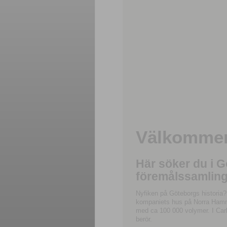
Välkommen 
Här söker du i 
föremålssamling
Nyfiken på Göteborgs historia?
kompaniets hus på Norra Hamnga
med ca 100 000 volymer. I Carl
berör.