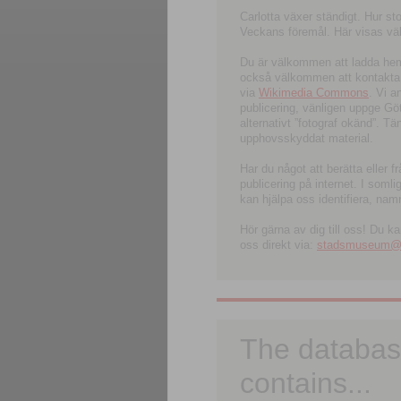
Carlotta växer ständigt. Hur s
Veckans föremål. Här visas välk
Du är välkommen att ladda hem l
också välkommen att kontakta 
via
Wikimedia Commons
. Vi 
publicering, vänligen uppge G
alternativt ”fotograf okänd”. T
upphovsskyddat material.
Har du något att berätta eller 
publicering på internet. I soml
kan hjälpa oss identifiera, nam
Hör gärna av dig till oss! Du k
oss direkt via:
stadsmuseum@ku
The databas
contains...