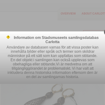
OVERVIEW
ABOUT CARLOT
Information om Stadsmuseets samlingsdatabas
Carlotta
Användare av databasen varnas för att vissa poster kan
innehålla bilder eller språk och termer som skildrar
människor på ett sätt som kan uppfattas som stötande.
Easy search
Advanced search
S
En del objekt i samlingen kan också upplevas som
obehagliga eller stötande.Vi är medvetna om att
tillgängliggörandet är problematiskt. Vi har valt att
inkludera denna historiska information eftersom den är
en del av samlingarnas historia.