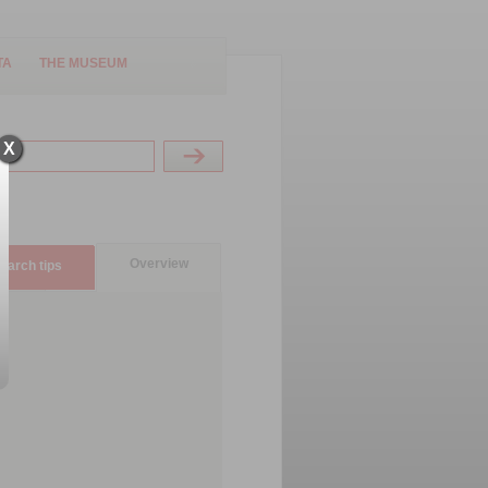
TA
THE MUSEUM
X
Overview
earch tips