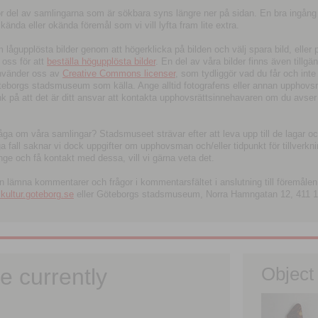
tor del av samlingarna som är sökbara syns längre ner på sidan. En bra ingång
ända eller okända föremål som vi vill lyfta fram lite extra.
ågupplösta bilder genom att högerklicka på bilden och välj spara bild, eller pdf
oss för att
beställa högupplösta bilder
. En del av våra bilder finns även tillgä
använder oss av
Creative Commons licenser
, som tydliggör vad du får och inte
öteborgs stadsmuseum som källa. Ange alltid fotografens eller annan upphov
änk på att det är ditt ansvar att kontakta upphovsrättsinnehavaren om du avser
fråga om våra samlingar? Stadsmuseet strävar efter att leva upp till de lagar oc
iga fall saknar vi dock uppgifter om upphovsman och/eller tidpunkt för tillverk
nge och få kontakt med dessa, vill vi gärna veta det.
an lämna kommentarer och frågor i kommentarsfältet i anslutning till föremålen 
ltur.goteborg.se
eller Göteborgs stadsmuseum, Norra Hamngatan 12, 411 1
e currently
Object