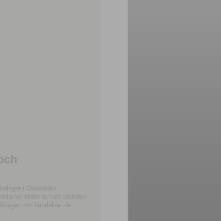
 och
beläget i Ostindiska
joner bilder och ett bibliotek
llningar och händelser de