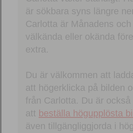
är sökbara syns längre ner
Carlotta är Månadens och
välkända eller okända förem
extra.
Du är välkommen att ladd
att högerklicka på bilden oc
från Carlotta. Du är ocks
att
beställa högupplösta bi
även tillgängliggjorda i h