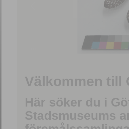
1
/
15
Välkommen till 
Här söker du i G
Stadsmuseums ark
föremålssamlinga