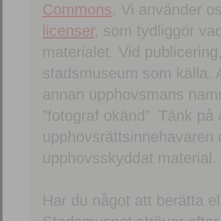
Commons
. Vi använder o
licenser
, som tydliggör va
materialet. Vid publicerin
stadsmuseum som källa. An
annan upphovsmans namn o
”fotograf okänd”. Tänk på a
upphovsrättsinnehavaren 
upphovsskyddat material.
Har du något att berätta e