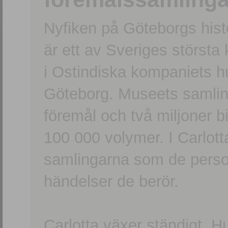
Nyfiken på Göteborgs hi
är ett av Sveriges största
i Ostindiska kompaniets 
Göteborg. Museets samling
föremål och två miljoner b
100 000 volymer. I Carlott
samlingarna som de persone
händelser de berör.
Carlotta växer ständigt. H