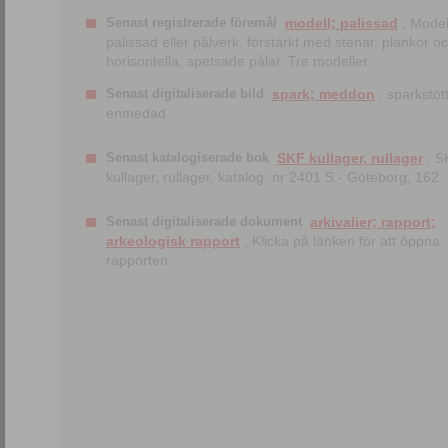
Senast registrerade föremål
modell; palissad
; Model
palissad eller pålverk, förstärkt med stenar, plankor o
horisontella, spetsade pålar. Tre modeller.
Senast digitaliserade bild
spark; meddon
; sparkstött
enmedad
Senast katalogiserade bok
SKF kullager, rullager
; S
kullager, rullager, katalog. nr 2401 S.- Göteborg, 162
Senast digitaliserade dokument
arkivalier; rapport;
arkeologisk rapport
; Klicka på länken för att öppna
rapporten