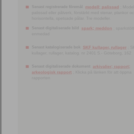
Senast registrerade föremål
modell; palissad
; Model
palissad eller pålverk, förstärkt med stenar, plankor o
horisontella, spetsade pålar. Tre modeller.
Senast digitaliserade bild
spark; meddon
; sparkstött
enmedad
Senast katalogiserade bok
SKF kullager, rullager
; S
kullager, rullager, katalog. nr 2401 S.- Göteborg, 162
Senast digitaliserade dokument
arkivalier; rapport;
arkeologisk rapport
; Klicka på länken för att öppna
rapporten