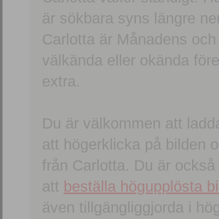
är sökbara syns längre ner
Carlotta är Månadens och
välkända eller okända förem
extra.
Du är välkommen att ladd
att högerklicka på bilden oc
från Carlotta. Du är ocks
att
beställa högupplösta bi
även tillgängliggjorda i h