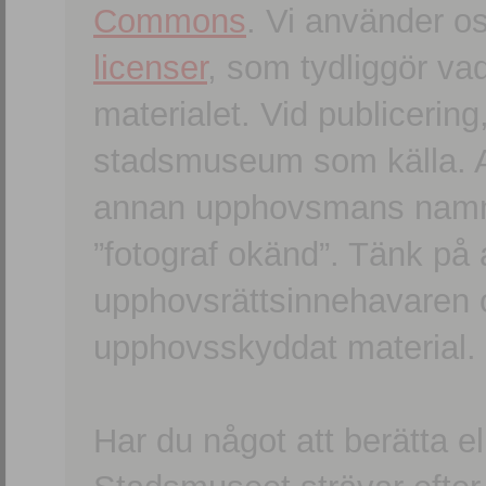
Commons
. Vi använder o
licenser
, som tydliggör va
materialet. Vid publicerin
stadsmuseum som källa. An
annan upphovsmans namn o
”fotograf okänd”. Tänk på a
upphovsrättsinnehavaren 
upphovsskyddat material.
Har du något att berätta e