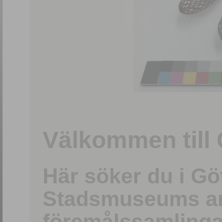
1
/
15
Välkommen till 
Här söker du i G
Stadsmuseums ark
föremålssamlinga