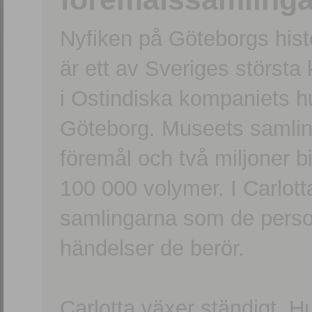
Nyfiken på Göteborgs hi
är ett av Sveriges största
i Ostindiska kompaniets 
Göteborg. Museets samling
föremål och två miljoner b
100 000 volymer. I Carlott
samlingarna som de persone
händelser de berör.
Carlotta växer ständigt. H