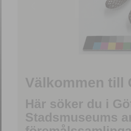
1
/
15
Välkommen till 
Här söker du i G
Stadsmuseums ark
föremålssamlinga