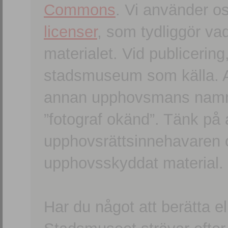
Commons
. Vi använder o
licenser
, som tydliggör va
materialet. Vid publicerin
stadsmuseum som källa. An
annan upphovsmans namn o
”fotograf okänd”. Tänk på a
upphovsrättsinnehavaren 
upphovsskyddat material.
Har du något att berätta e