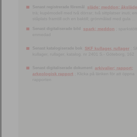
Senast registrerade föremål
släde; meddon; åksläd
trä; kupémodell med två dörrar; två sittplatser inuti; en
ståplats framtill och en baktill; grönmålad med gula ...
Senast digitaliserade bild
spark; meddon
; sparkstött
enmedad
Senast katalogiserade bok
SKF kullager, rullager
; S
kullager, rullager, katalog. nr 2401 S.- Göteborg, 162
Senast digitaliserade dokument
arkivalier; rapport;
arkeologisk rapport
; Klicka på länken för att öppna
rapporten