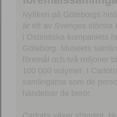
Nyfiken på Göteborgs hi
är ett av Sveriges största
i Ostindiska kompaniets 
Göteborg. Museets samling
föremål och två miljoner b
100 000 volymer. I Carlott
samlingarna som de persone
händelser de berör.
Carlotta växer ständigt. H