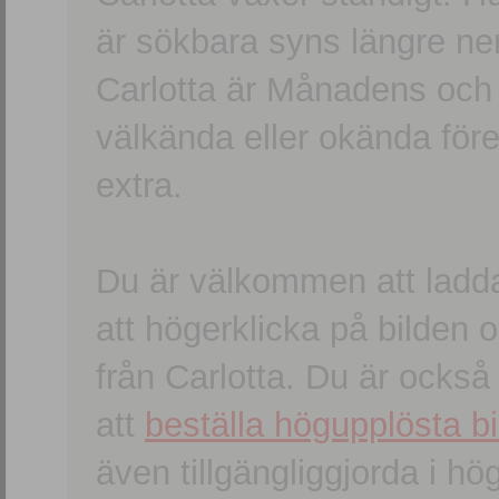
är sökbara syns längre ner
Carlotta är Månadens och
välkända eller okända förem
extra.
Du är välkommen att ladd
att högerklicka på bilden oc
från Carlotta. Du är ocks
att
beställa högupplösta bi
även tillgängliggjorda i h