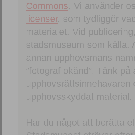
Commons
. Vi använder o
licenser
, som tydliggör va
materialet. Vid publicerin
stadsmuseum som källa. An
annan upphovsmans namn o
”fotograf okänd”. Tänk på a
upphovsrättsinnehavaren 
upphovsskyddat material.
Har du något att berätta e