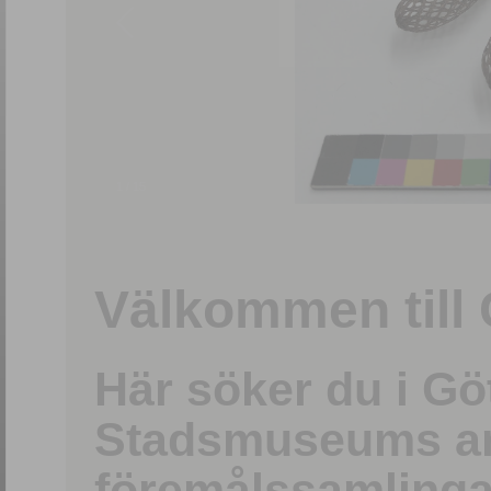
1
/
15
Välkommen till 
Här söker du i G
Stadsmuseums ark
föremålssamlinga