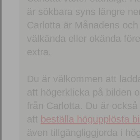
är sökbara syns längre ner
Carlotta är Månadens och
välkända eller okända förem
extra.
Du är välkommen att ladd
att högerklicka på bilden oc
från Carlotta. Du är ocks
att
beställa högupplösta bi
även tillgängliggjorda i h