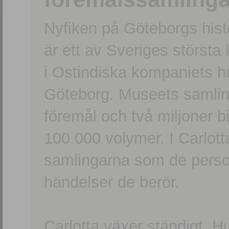
Nyfiken på Göteborgs hi
är ett av Sveriges största
i Ostindiska kompaniets 
Göteborg. Museets samling
föremål och två miljoner b
100 000 volymer. I Carlott
samlingarna som de persone
händelser de berör.
Carlotta växer ständigt. H