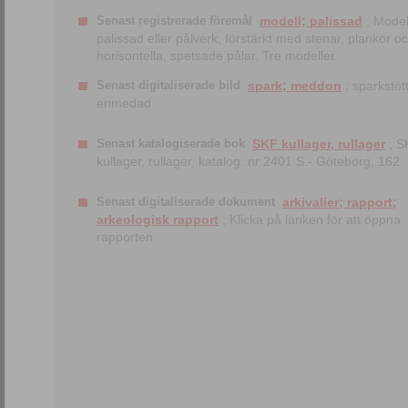
Senast registrerade föremål
modell; palissad
; Model
palissad eller pålverk, förstärkt med stenar, plankor o
horisontella, spetsade pålar. Tre modeller.
Senast digitaliserade bild
spark; meddon
; sparkstött
enmedad
Senast katalogiserade bok
SKF kullager, rullager
; S
kullager, rullager, katalog. nr 2401 S.- Göteborg, 162
Senast digitaliserade dokument
arkivalier; rapport;
arkeologisk rapport
; Klicka på länken för att öppna
rapporten