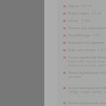
Objects
516 245.
Digital images
275 411.
Library
76 491.
Persons and organisatio
Föreställningar
3 693.
Dokument och rapporter
Gatu- och ortnamn
8 031.
Senast registrerade förem
kupémodell med två dörrar; t
framtill och en baktill; grö
Senast digitaliserade bild
enmedad
Senast katalogiserade bo
kullager, rullager, katalog.
Senast digitaliserade do