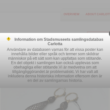
OVERVIEW
ABOUT CARLOT
Information om Stadsmuseets samlingsdatabas
Carlotta
Användare av databasen varnas för att vissa poster kan
innehålla bilder eller språk och termer som skildrar
människor på ett sätt som kan uppfattas som stötande.
Easy search
Advanced search
S
En del objekt i samlingen kan också upplevas som
obehagliga eller stötande.Vi är medvetna om att
tillgängliggörandet är problematiskt. Vi har valt att
inkludera denna historiska information eftersom den är
en del av samlingarnas historia.