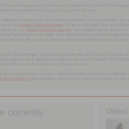
tor del av samlingarna som är sökbara syns längre ner på sidan. En bra ingång
ända eller okända föremål som vi vill lyfta fram lite extra.
ågupplösta bilder genom att högerklicka på bilden och välj spara bild, eller pdf
oss för att
beställa högupplösta bilder
. En del av våra bilder finns även tillgä
använder oss av
Creative Commons licenser
, som tydliggör vad du får och inte
öteborgs stadsmuseum som källa. Ange alltid fotografens eller annan upphov
änk på att det är ditt ansvar att kontakta upphovsrättsinnehavaren om du avser
fråga om våra samlingar? Stadsmuseet strävar efter att leva upp till de lagar oc
iga fall saknar vi dock uppgifter om upphovsman och/eller tidpunkt för tillverk
nge och få kontakt med dessa, vill vi gärna veta det.
an lämna kommentarer och frågor i kommentarsfältet i anslutning till föremålen 
ltur.goteborg.se
eller Göteborgs stadsmuseum, Norra Hamngatan 12, 411 1
e currently
Object