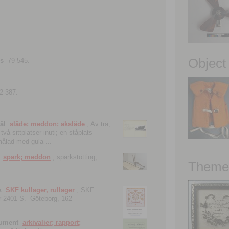
Object
ns
79 545.
2 387.
ål
släde; meddon; åksläde
; Av trä;
vå sittplatser inuti; en ståplats
nmålad med gula ...
spark; meddon
; sparkstötting,
Theme 
k
SKF kullager, rullager
; SKF
 nr 2401 S.- Göteborg, 162
kument
arkivalier; rapport;