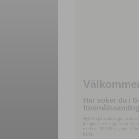
Välkommen 
Här söker du i 
föremålssamling
Nyfiken på Göteborgs historia?
kompaniets hus på Norra Hamnga
med ca 100 000 volymer. I Carl
berör.