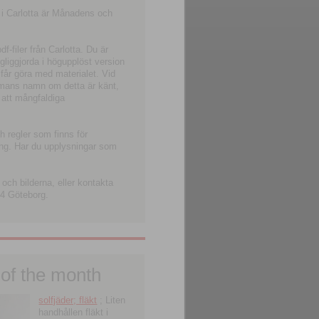
 i Carlotta är Månadens och
-filer från Carlotta. Du är
ngliggjorda i högupplöst version
 får göra med materialet. Vid
smans namn om detta är känt,
 att mångfaldiga
h regler som finns för
ning. Har du upplysningar som
och bilderna, eller kontakta
4 Göteborg.
 of the month
solfjäder; fläkt
; Liten
handhållen fläkt i