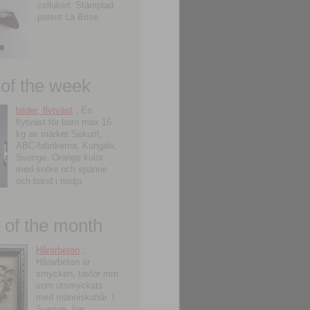
celluloid. Stämplad
patent La Brise.
 of the week
bilder; flytväst
; En
flytväst för barn max 15
kg av märket Sekurit,
ABC-fabrikerna, Kungälv,
Sverige. Orange kulör
med snöre och spänne
och band i midja.
of the month
Hårarbeten
;
Hårarbeten är
smycken, tavlor mm
som utsmyckats
med människohår. I
Sverige, har