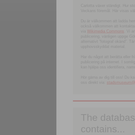
Carlotta växer ständigt. Hur s
Veckans föremål. Här visas välk
Du är välkommen att ladda hem l
också välkommen att kontakta 
via
Wikimedia Commons
. Vi 
publicering, vänligen uppge G
alternativt ”fotograf okänd”. T
upphovsskyddat material.
Har du något att berätta eller 
publicering på internet. I soml
kan hjälpa oss identifiera, nam
Hör gärna av dig till oss! Du k
oss direkt via:
stadsmuseum@ku
The databas
contains...