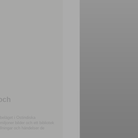
 och
beläget i Ostindiska
joner bilder och ett bibliotek
llningar och händelser de