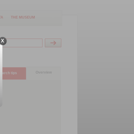
TA
THE MUSEUM
X
Overview
earch tips