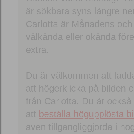
är sökbara syns längre ner
Carlotta är Månadens och
välkända eller okända förem
extra.
Du är välkommen att ladd
att högerklicka på bilden oc
från Carlotta. Du är ocks
att
beställa högupplösta bi
även tillgängliggjorda i h