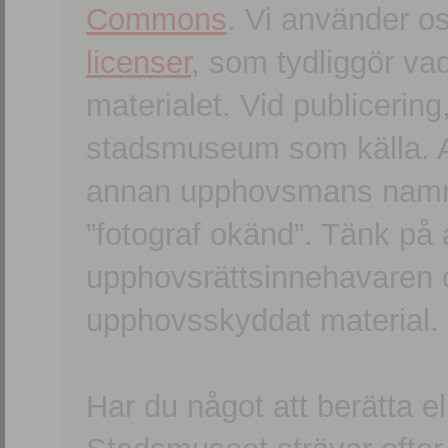
Commons
. Vi använder o
licenser
, som tydliggör va
materialet. Vid publicerin
stadsmuseum som källa. An
annan upphovsmans namn o
”fotograf okänd”. Tänk på a
upphovsrättsinnehavaren 
upphovsskyddat material.
Har du något att berätta e