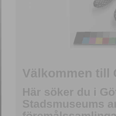
1
/
15
Välkommen till 
Här söker du i G
Stadsmuseums ark
föremålssamlinga