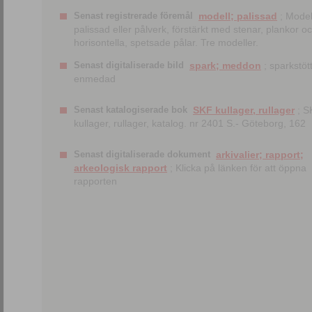
Senast registrerade föremål
modell; palissad
; Model
palissad eller pålverk, förstärkt med stenar, plankor o
horisontella, spetsade pålar. Tre modeller.
Senast digitaliserade bild
spark; meddon
; sparkstött
enmedad
Senast katalogiserade bok
SKF kullager, rullager
; S
kullager, rullager, katalog. nr 2401 S.- Göteborg, 162
Senast digitaliserade dokument
arkivalier; rapport;
arkeologisk rapport
; Klicka på länken för att öppna
rapporten