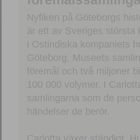
Nyfiken på Göteborgs hi
är ett av Sveriges största
i Ostindiska kompaniets 
Göteborg. Museets samling
föremål och två miljoner b
100 000 volymer. I Carlott
samlingarna som de persone
händelser de berör.
Carlotta växer ständigt. H