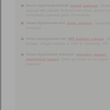
Senast registrerade föremål
modell; palissad
; Model
palissad eller pålverk, förstärkt med stenar, plankor o
horisontella, spetsade pålar. Tre modeller.
Senast digitaliserade bild
spark; meddon
; sparkstött
enmedad
Senast katalogiserade bok
SKF kullager, rullager
; S
kullager, rullager, katalog. nr 2401 S.- Göteborg, 162
Senast digitaliserade dokument
arkivalier; rapport;
arkeologisk rapport
; Klicka på länken för att öppna
rapporten