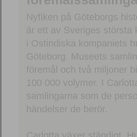
Nyfiken på Göteborgs hi
är ett av Sveriges största
i Ostindiska kompaniets 
Göteborg. Museets samling
föremål och två miljoner b
100 000 volymer. I Carlott
samlingarna som de persone
händelser de berör.
Carlotta växer ständigt. H