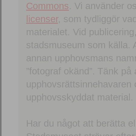
Commons
. Vi använder o
licenser
, som tydliggör va
materialet. Vid publicerin
stadsmuseum som källa. An
annan upphovsmans namn o
”fotograf okänd”. Tänk på a
upphovsrättsinnehavaren 
upphovsskyddat material.
Har du något att berätta e