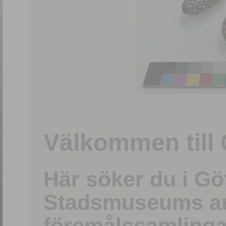
1
/
15
Välkommen till 
Här söker du i G
Stadsmuseums ark
föremålssamlinga