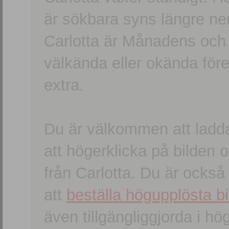
är sökbara syns längre ner
Carlotta är Månadens och
välkända eller okända förem
extra.
Du är välkommen att ladd
att högerklicka på bilden oc
från Carlotta. Du är ocks
att
beställa högupplösta bi
även tillgängliggjorda i h