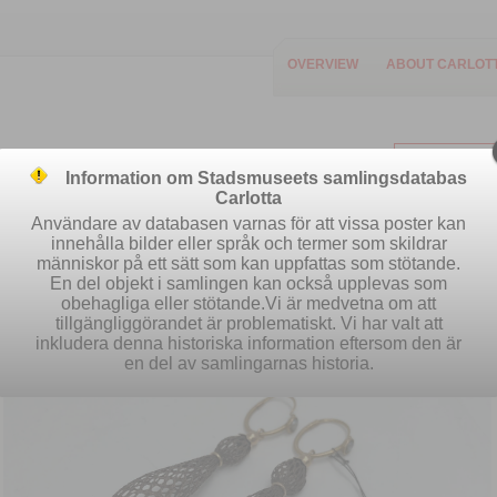
OVERVIEW
ABOUT CARLOT
Information om Stadsmuseets samlingsdatabas
Carlotta
Användare av databasen varnas för att vissa poster kan
innehålla bilder eller språk och termer som skildrar
människor på ett sätt som kan uppfattas som stötande.
Easy search
Advanced search
S
En del objekt i samlingen kan också upplevas som
obehagliga eller stötande.Vi är medvetna om att
tillgängliggörandet är problematiskt. Vi har valt att
inkludera denna historiska information eftersom den är
en del av samlingarnas historia.