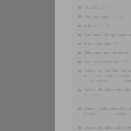
Objects
516 245.
Digital images
275 411.
Library
76 491.
Persons and organisatio
Föreställningar
3 693.
Dokument och rapporter
Gatu- och ortnamn
8 031.
Senast registrerade förem
kupémodell med två dörrar; t
framtill och en baktill; grö
Senast digitaliserade bild
enmedad
Senast katalogiserade bo
kullager, rullager, katalog.
Senast digitaliserade do