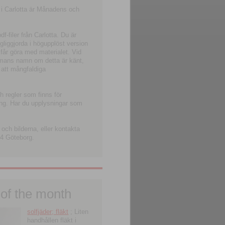
 i Carlotta är Månadens och
-filer från Carlotta. Du är
ngliggjorda i högupplöst version
 får göra med materialet. Vid
smans namn om detta är känt,
 att mångfaldiga
h regler som finns för
ning. Har du upplysningar som
och bilderna, eller kontakta
4 Göteborg.
 of the month
solfjäder; fläkt
; Liten
handhållen fläkt i