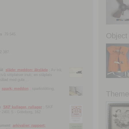
Object
ns
79 545.
2 387.
ål
släde; meddon; åksläde
; Av trä;
vå sittplatser inuti; en ståplats
nmålad med gula ...
spark; meddon
; sparkstötting,
Theme 
k
SKF kullager, rullager
; SKF
 nr 2401 S.- Göteborg, 162
kument
arkivalier; rapport;