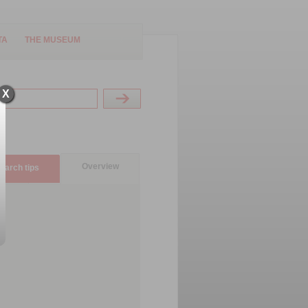
TA
THE MUSEUM
X
Overview
earch tips