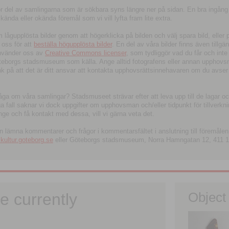
tor del av samlingarna som är sökbara syns längre ner på sidan. En bra ingång
ända eller okända föremål som vi vill lyfta fram lite extra.
ågupplösta bilder genom att högerklicka på bilden och välj spara bild, eller pdf
oss för att
beställa högupplösta bilder
. En del av våra bilder finns även tillgä
använder oss av
Creative Commons licenser
, som tydliggör vad du får och inte
öteborgs stadsmuseum som källa. Ange alltid fotografens eller annan upphov
änk på att det är ditt ansvar att kontakta upphovsrättsinnehavaren om du avser
fråga om våra samlingar? Stadsmuseet strävar efter att leva upp till de lagar oc
iga fall saknar vi dock uppgifter om upphovsman och/eller tidpunkt för tillverk
nge och få kontakt med dessa, vill vi gärna veta det.
an lämna kommentarer och frågor i kommentarsfältet i anslutning till föremålen 
ltur.goteborg.se
eller Göteborgs stadsmuseum, Norra Hamngatan 12, 411 1
e currently
Object