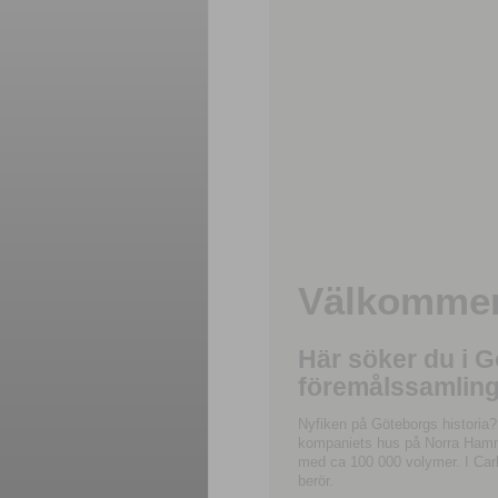
Välkommen 
Här söker du i 
föremålssamling
Nyfiken på Göteborgs historia?
kompaniets hus på Norra Hamnga
med ca 100 000 volymer. I Carl
berör.