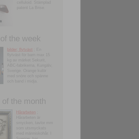
celluloid. Stämplad
patent La Brise.
 of the week
bilder; flytväst
; En
flytväst för barn max 15
kg av märket Sekurit,
ABC-fabrikerna, Kungälv,
Sverige. Orange kulör
med snöre och spänne
och band i midja.
of the month
Hårarbeten
;
Hårarbeten är
smycken, tavlor mm
som utsmyckats
med människohår. I
Sverige, har