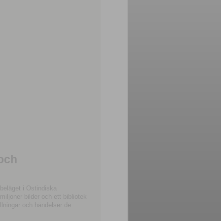
 och
beläget i Ostindiska
joner bilder och ett bibliotek
llningar och händelser de