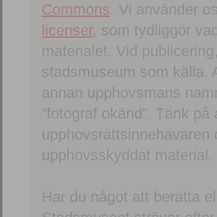
Commons
. Vi använder o
licenser
, som tydliggör va
materialet. Vid publicerin
stadsmuseum som källa. An
annan upphovsmans namn o
”fotograf okänd”. Tänk på a
upphovsrättsinnehavaren 
upphovsskyddat material.
Har du något att berätta e