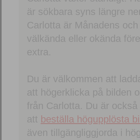
är sökbara syns längre ner
Carlotta är Månadens och
välkända eller okända förem
extra.
Du är välkommen att ladd
att högerklicka på bilden oc
från Carlotta. Du är ocks
att
beställa högupplösta bi
även tillgängliggjorda i h