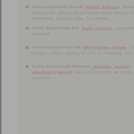
Senast registrerade föremål
modell; palissad
; Model
palissad eller pålverk, förstärkt med stenar, plankor o
horisontella, spetsade pålar. Tre modeller.
Senast digitaliserade bild
spark; meddon
; sparkstött
enmedad
Senast katalogiserade bok
SKF kullager, rullager
; S
kullager, rullager, katalog. nr 2401 S.- Göteborg, 162
Senast digitaliserade dokument
arkivalier; rapport;
arkeologisk rapport
; Klicka på länken för att öppna
rapporten