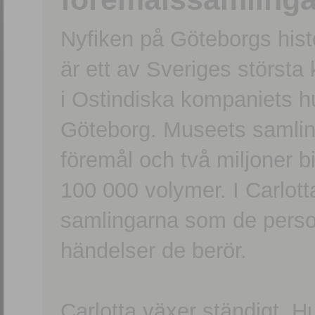
Nyfiken på Göteborgs hi
är ett av Sveriges största
i Ostindiska kompaniets 
Göteborg. Museets samling
föremål och två miljoner b
100 000 volymer. I Carlott
samlingarna som de persone
händelser de berör.
Carlotta växer ständigt. H