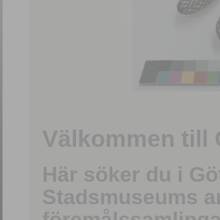
1
/
15
Välkommen till 
Här söker du i G
Stadsmuseums ark
föremålssamlinga