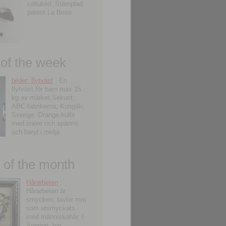
celluloid. Stämplad
patent La Brise.
 of the week
bilder; flytväst
; En
flytväst för barn max 15
kg av märket Sekurit,
ABC-fabrikerna, Kungälv,
Sverige. Orange kulör
med snöre och spänne
och band i midja.
of the month
Hårarbeten
;
Hårarbeten är
smycken, tavlor mm
som utsmyckats
med människohår. I
Sverige, har