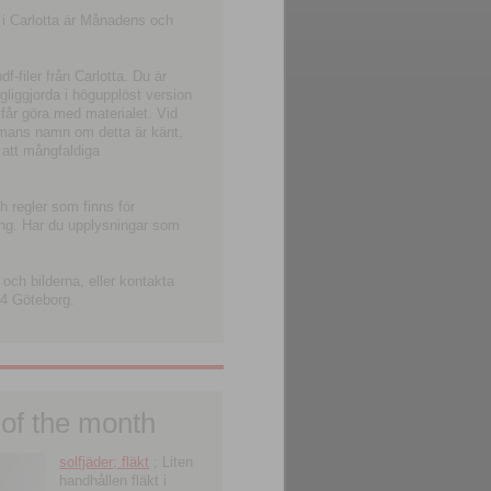
 i Carlotta är Månadens och
-filer från Carlotta. Du är
ngliggjorda i högupplöst version
 får göra med materialet. Vid
smans namn om detta är känt,
 att mångfaldiga
h regler som finns för
ning. Har du upplysningar som
och bilderna, eller kontakta
4 Göteborg.
 of the month
solfjäder; fläkt
; Liten
handhållen fläkt i