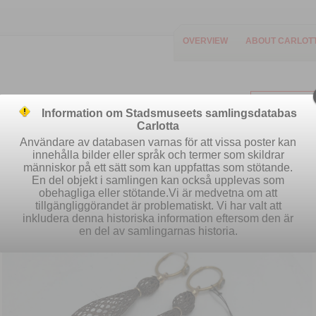
OVERVIEW
ABOUT CARLOT
Information om Stadsmuseets samlingsdatabas
Carlotta
Användare av databasen varnas för att vissa poster kan
innehålla bilder eller språk och termer som skildrar
människor på ett sätt som kan uppfattas som stötande.
Easy search
Advanced search
S
En del objekt i samlingen kan också upplevas som
obehagliga eller stötande.Vi är medvetna om att
tillgängliggörandet är problematiskt. Vi har valt att
inkludera denna historiska information eftersom den är
en del av samlingarnas historia.