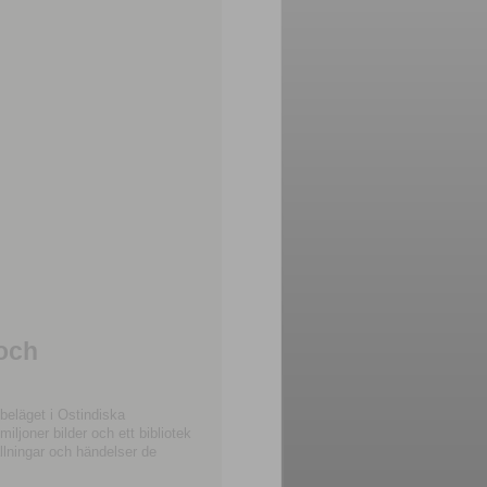
 och
beläget i Ostindiska
joner bilder och ett bibliotek
llningar och händelser de