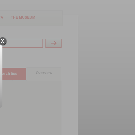
TA
THE MUSEUM
X
Overview
earch tips