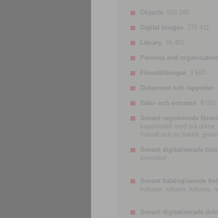
Objects
516 245.
Digital images
275 411.
Library
76 491.
Persons and organisatio
Föreställningar
3 693.
Dokument och rapporter
Gatu- och ortnamn
8 031.
Senast registrerade förem
kupémodell med två dörrar; t
framtill och en baktill; grö
Senast digitaliserade bild
enmedad
Senast katalogiserade bo
kullager, rullager, katalog.
Senast digitaliserade do