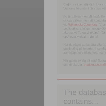
Carlotta växer ständigt. Hur s
Veckans föremål. Här visas välk
Du är välkommen att ladda hem l
också välkommen att kontakta 
via
Wikimedia Commons
. Vi 
publicering, vänligen uppge G
alternativt ”fotograf okänd”. T
upphovsskyddat material.
Har du något att berätta eller 
publicering på internet. I soml
kan hjälpa oss identifiera, nam
Hör gärna av dig till oss! Du k
oss direkt via:
stadsmuseum@ku
The databas
contains...