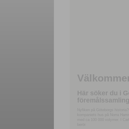
Välkommen 
Här söker du i 
föremålssamling
Nyfiken på Göteborgs historia?
kompaniets hus på Norra Hamnga
med ca 100 000 volymer. I Carl
berör.