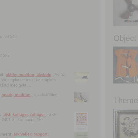
Object
ns
79 545.
2 387.
ål
släde; meddon; åksläde
; Av trä;
vå sittplatser inuti; en ståplats
nmålad med gula ...
spark; meddon
; sparkstötting,
Theme 
k
SKF kullager, rullager
; SKF
 nr 2401 S.- Göteborg, 162
kument
arkivalier; rapport;