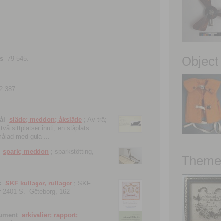
Object
ns
79 545.
2 387.
ål
släde; meddon; åksläde
; Av trä;
vå sittplatser inuti; en ståplats
nmålad med gula ...
spark; meddon
; sparkstötting,
Theme 
k
SKF kullager, rullager
; SKF
 nr 2401 S.- Göteborg, 162
kument
arkivalier; rapport;