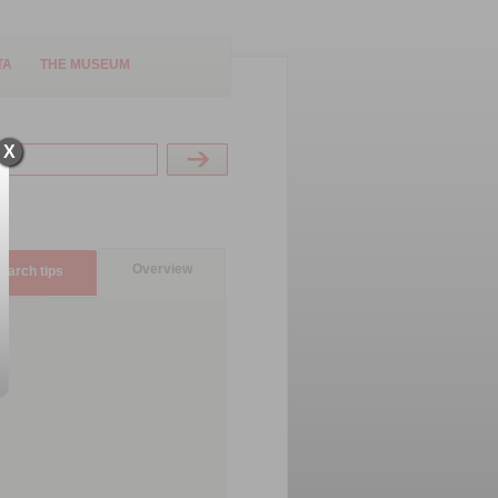
TA
THE MUSEUM
X
Overview
earch tips