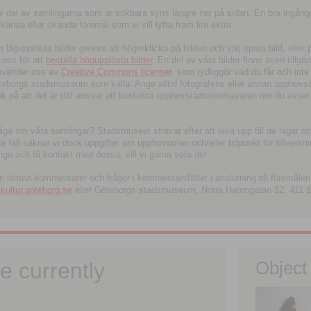
tor del av samlingarna som är sökbara syns längre ner på sidan. En bra ingång
ända eller okända föremål som vi vill lyfta fram lite extra.
ågupplösta bilder genom att högerklicka på bilden och välj spara bild, eller pdf
oss för att
beställa högupplösta bilder
. En del av våra bilder finns även tillgä
använder oss av
Creative Commons licenser
, som tydliggör vad du får och inte
öteborgs stadsmuseum som källa. Ange alltid fotografens eller annan upphov
änk på att det är ditt ansvar att kontakta upphovsrättsinnehavaren om du avser
fråga om våra samlingar? Stadsmuseet strävar efter att leva upp till de lagar oc
iga fall saknar vi dock uppgifter om upphovsman och/eller tidpunkt för tillverk
nge och få kontakt med dessa, vill vi gärna veta det.
an lämna kommentarer och frågor i kommentarsfältet i anslutning till föremålen 
ltur.goteborg.se
eller Göteborgs stadsmuseum, Norra Hamngatan 12, 411 1
e currently
Object