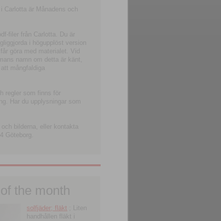
 i Carlotta är Månadens och
-filer från Carlotta. Du är
ngliggjorda i högupplöst version
 får göra med materialet. Vid
smans namn om detta är känt,
 att mångfaldiga
h regler som finns för
ning. Har du upplysningar som
och bilderna, eller kontakta
4 Göteborg.
 of the month
solfjäder; fläkt
; Liten
handhållen fläkt i