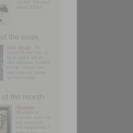
celluloid. Stämplad
patent La Brise.
 of the week
bilder; flytväst
; En
flytväst för barn max 15
kg av märket Sekurit,
ABC-fabrikerna, Kungälv,
Sverige. Orange kulör
med snöre och spänne
och band i midja.
of the month
Hårarbeten
;
Hårarbeten är
smycken, tavlor mm
som utsmyckats
med människohår. I
Sverige, har