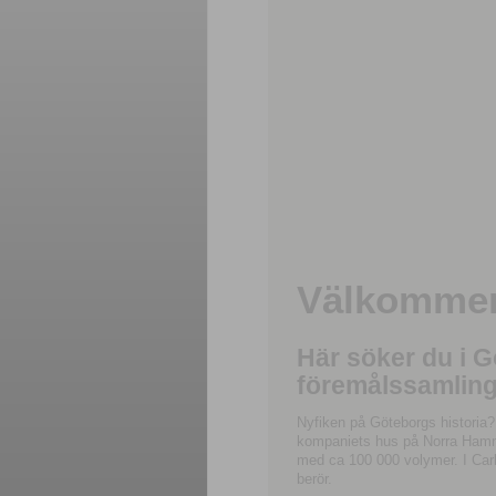
Välkommen 
Här söker du i 
föremålssamling
Nyfiken på Göteborgs historia?
kompaniets hus på Norra Hamnga
med ca 100 000 volymer. I Carl
berör.