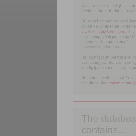
Carlotta växer ständigt. Hur s
Veckans föremål. Här visas välk
Du är välkommen att ladda hem l
också välkommen att kontakta 
via
Wikimedia Commons
. Vi 
publicering, vänligen uppge G
alternativt ”fotograf okänd”. T
upphovsskyddat material.
Har du något att berätta eller 
publicering på internet. I soml
kan hjälpa oss identifiera, nam
Hör gärna av dig till oss! Du k
oss direkt via:
stadsmuseum@ku
The databas
contains...