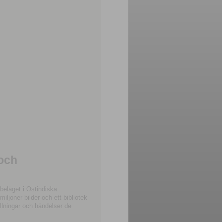
 och
beläget i Ostindiska
joner bilder och ett bibliotek
llningar och händelser de