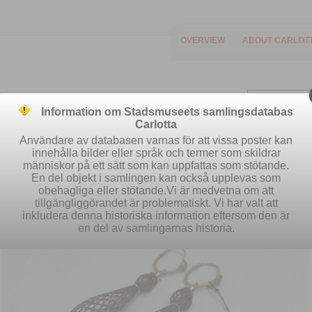
OVERVIEW
ABOUT CARLOT
Information om Stadsmuseets samlingsdatabas
Carlotta
Användare av databasen varnas för att vissa poster kan
innehålla bilder eller språk och termer som skildrar
människor på ett sätt som kan uppfattas som stötande.
Easy search
Advanced search
S
En del objekt i samlingen kan också upplevas som
obehagliga eller stötande.Vi är medvetna om att
tillgängliggörandet är problematiskt. Vi har valt att
inkludera denna historiska information eftersom den är
en del av samlingarnas historia.