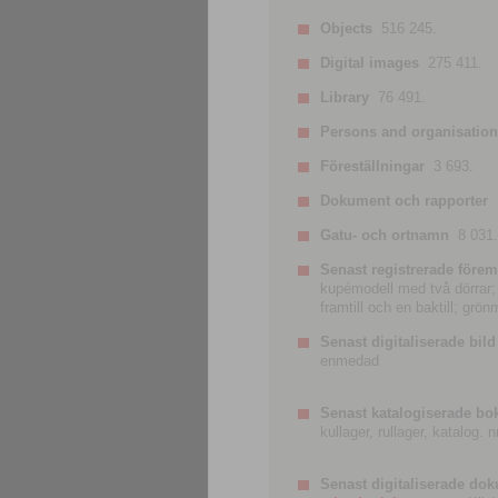
Objects
516 245.
Digital images
275 411.
Library
76 491.
Persons and organisatio
Föreställningar
3 693.
Dokument och rapporter
Gatu- och ortnamn
8 031.
Senast registrerade förem
kupémodell med två dörrar; t
framtill och en baktill; grö
Senast digitaliserade bild
enmedad
Senast katalogiserade bo
kullager, rullager, katalog.
Senast digitaliserade do