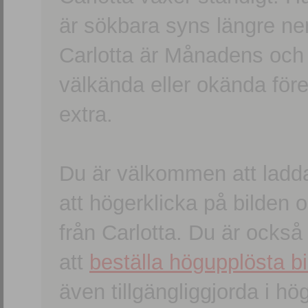
är sökbara syns längre ner
Carlotta är Månadens och
välkända eller okända förem
extra.
Du är välkommen att ladd
att högerklicka på bilden oc
från Carlotta. Du är ocks
att
beställa högupplösta bi
även tillgängliggjorda i h