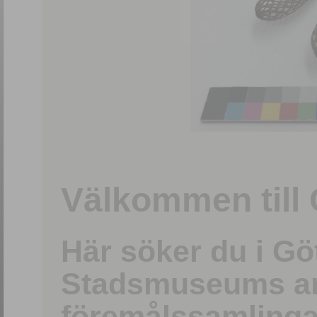
1
/
15
Välkommen till 
Här söker du i G
Stadsmuseums ark
föremålssamlinga