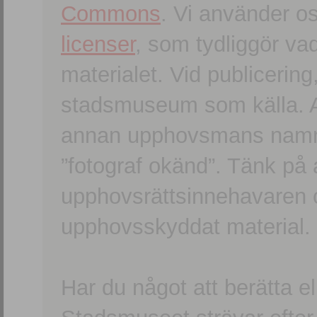
Commons
. Vi använder o
licenser
, som tydliggör va
materialet. Vid publicerin
stadsmuseum som källa. An
annan upphovsmans namn o
”fotograf okänd”. Tänk på a
upphovsrättsinnehavaren 
upphovsskyddat material.
Har du något att berätta e