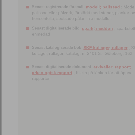
Senast registrerade föremål
modell; palissad
; Model
palissad eller pålverk, förstärkt med stenar, plankor o
horisontella, spetsade pålar. Tre modeller.
Senast digitaliserade bild
spark; meddon
; sparkstött
enmedad
Senast katalogiserade bok
SKF kullager, rullager
; S
kullager, rullager, katalog. nr 2401 S.- Göteborg, 162
Senast digitaliserade dokument
arkivalier; rapport;
arkeologisk rapport
; Klicka på länken för att öppna
rapporten