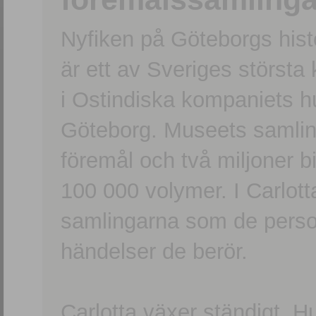
Nyfiken på Göteborgs hi
är ett av Sveriges största
i Ostindiska kompaniets 
Göteborg. Museets samling
föremål och två miljoner b
100 000 volymer. I Carlott
samlingarna som de persone
händelser de berör.
Carlotta växer ständigt. H