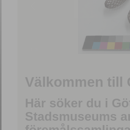
1
/
15
Välkommen till 
Här söker du i G
Stadsmuseums ark
föremålssamlinga