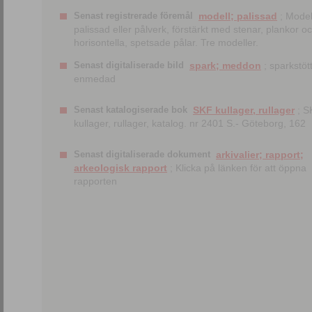
Senast registrerade föremål
modell; palissad
; Model
palissad eller pålverk, förstärkt med stenar, plankor o
horisontella, spetsade pålar. Tre modeller.
Senast digitaliserade bild
spark; meddon
; sparkstött
enmedad
Senast katalogiserade bok
SKF kullager, rullager
; S
kullager, rullager, katalog. nr 2401 S.- Göteborg, 162
Senast digitaliserade dokument
arkivalier; rapport;
arkeologisk rapport
; Klicka på länken för att öppna
rapporten