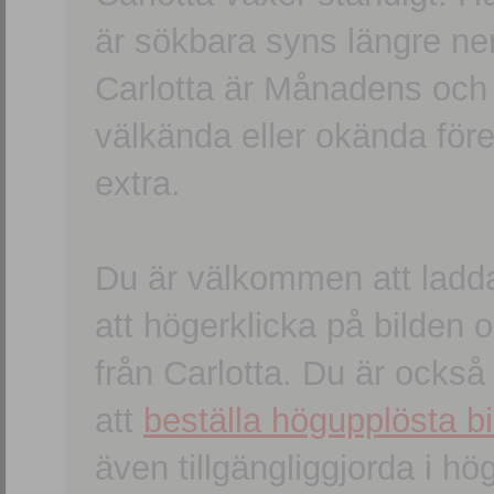
är sökbara syns längre ner
Carlotta är Månadens och
välkända eller okända förem
extra.
Du är välkommen att ladd
att högerklicka på bilden oc
från Carlotta. Du är ocks
att
beställa högupplösta bi
även tillgängliggjorda i h