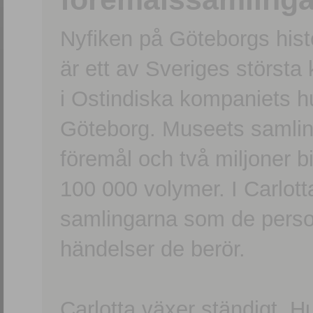
Nyfiken på Göteborgs hi
är ett av Sveriges största
i Ostindiska kompaniets 
Göteborg. Museets samling
föremål och två miljoner b
100 000 volymer. I Carlott
samlingarna som de persone
händelser de berör.
Carlotta växer ständigt. H