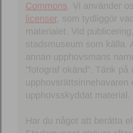
Commons
. Vi använder o
licenser
, som tydliggör va
materialet. Vid publicerin
stadsmuseum som källa. An
annan upphovsmans namn o
”fotograf okänd”. Tänk på a
upphovsrättsinnehavaren 
upphovsskyddat material.
Har du något att berätta e